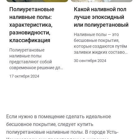
Полиуретановые
Какой наливной пол
наливные полы:
лучше эпоксидный
характеристика,
или полиуретановый
разновидности,
Наливные полы — это
классификация
бесшовные покрытия,
которые создаются путём
Полиуретановые
заливки жидких составов
наливные полы
на подготовленную
30 сентября 2024
представляют собой
поверхность. Это
современное решение для
современное и популярное
создания прочных и
решение для создания
17 октября 2024
долговечных покрытий в
прочных и долговечных
различных сферах, от
покрытий как в
жилых помещений до
промышленных, так и в
промышленных объектов.
жилых помещениях
Если нужно в помещение сделать идеальное
бесшовное покрытие, следует купить
полиуретановые наливные полы. В городе Усть-