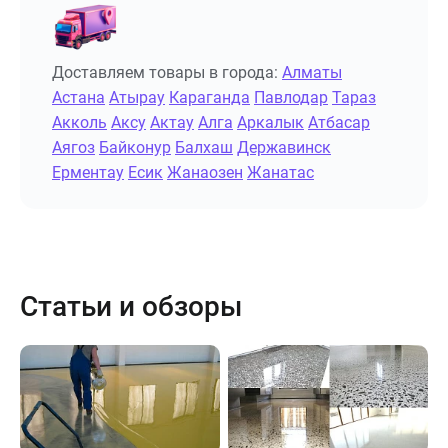
Доставляем товары в города:
Алматы
Астана
Атырау
Караганда
Павлодар
Тараз
Акколь
Аксу
Актау
Алга
Аркалык
Атбасар
Аягоз
Байконур
Балхаш
Державинск
Ерментау
Есик
Жанаозен
Жанатас
Статьи и обзоры