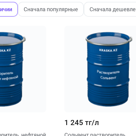
личии
Сначала популярные
Сначала дешевле
1 245 тг/л
оритель, нефтяной
Сольвент растворитель,