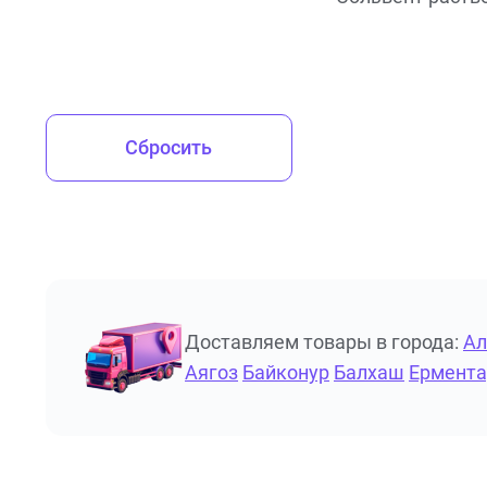
Сбросить
Доставляем товары в города:
А
Аягоз
Байконур
Балхаш
Ермента