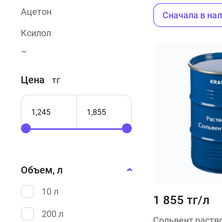
Ацетон
Сначала в на
Ксилол
Ортоксилол
Р-4
Цена
тг
Р-5А
Сольвент
Уайт-спирит
Объем, л
10 л
1 855 тг/л
200 л
Сольвент раств