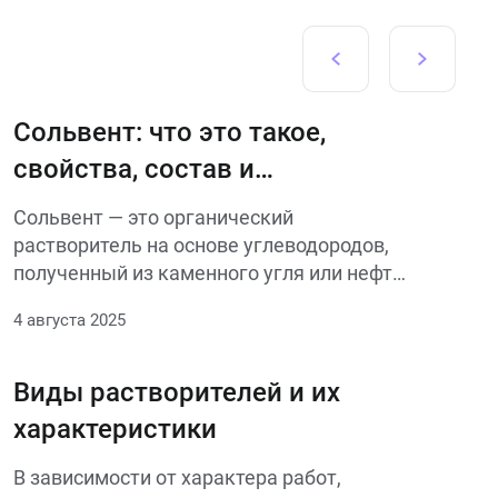
Сольвент: что это такое,
свойства, состав и
применение
Сольвент — это органический
растворитель на основе углеводородов,
полученный из каменного угля или нефти.
Применяется для разбавления
4 августа 2025
лакокрасочных материалов,
обезжиривания поверхностей и очистки
инструментов.
Виды растворителей и их
характеристики
В зависимости от характера работ,