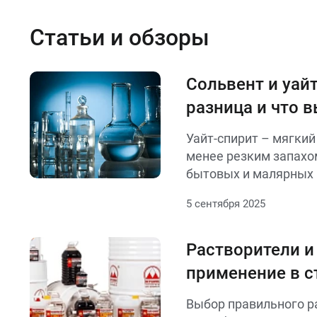
Статьи и обзоры
Сольвент и уайт
разница и что 
Уайт-спирит – мягкий
менее резким запахом
бытовых и малярных 
более сильный и агре
5 сентября 2025
эффективен для густ
промышленных задач.
назначения: уайт-спи
Растворители и
работ, сольвент – дл
применение в с
Выбор правильного р