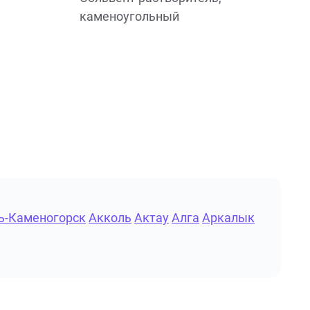
каменоугольный
ь-Каменогорск
Акколь
Актау
Алга
Аркалык