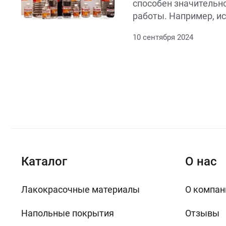
способен значительно
работы. Например, и
специализированных
10 сентября 2024
конкретных задач по
временные затраты н
подготовку поверхнос
актуально в условиях
рамок, когда каждая 
Наличие качественно
арсенале может стат
для профессионалов 
сфере.
Каталог
О нас
Лакокрасочные материалы
О компан
Напольные покрытия
Отзывы