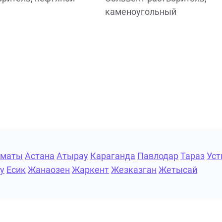
каменоугольный
лматы
Астана
Атырау
Караганда
Павлодар
Тараз
Уст
у
Есик
Жанаозен
Жаркент
Жезказган
Жетысай