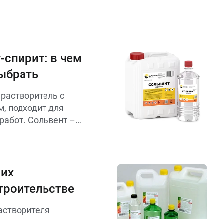
-спирит: в чем
выбрать
 растворитель с
, подходит для
работ. Сольвент –
ссивный,
ых красок и
 Выбор зависит от
рит – для лёгких
 их
я сложных.
троительстве
астворителя