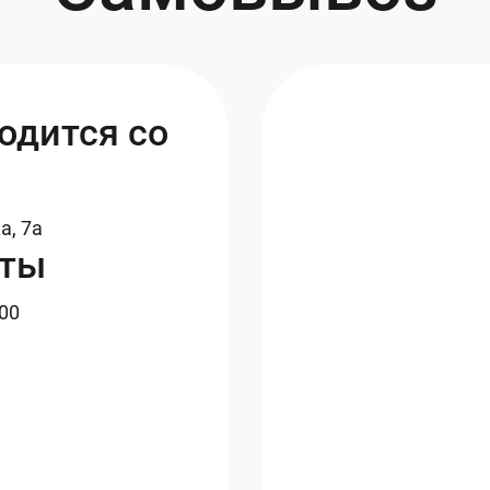
одится со
а, 7а
оты
:00