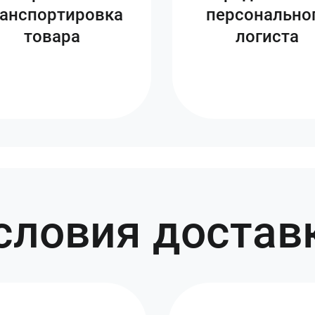
ранспортировка
персонально
товара
логиста
словия достав