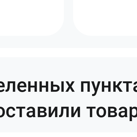
селенных пункт
оставили това