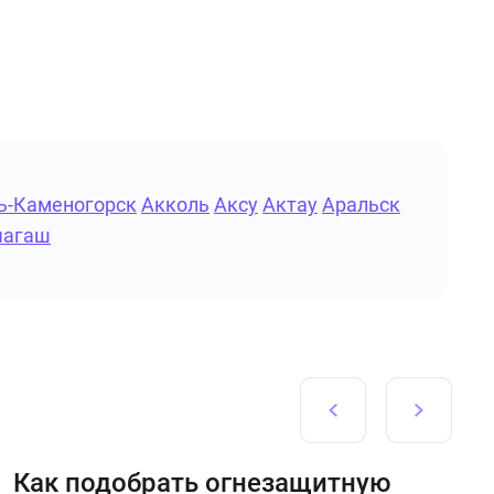
ь-Каменогорск
Акколь
Аксу
Актау
Аральск
ыагаш
Как подобрать огнезащитную