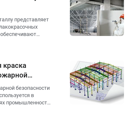
таллу представляет
 лакокрасочных
 обеспечивают
таллических
озии, влаги и
дений.
я краска
пожарной
даний и
арной безопасности
спользуется в
лях промышленности