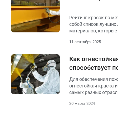
Рейтинг красок по ме
собой список лучших
материалов, которые
надежную защиту ме
11 сентября 2025
поверхностей от корр
механических повреж
Как огнестойка
способствует 
безопасности з
Для обеспечения пож
сооружений
огнестойкая краска и
самых разных отрас
и строительства
20 марта 2024