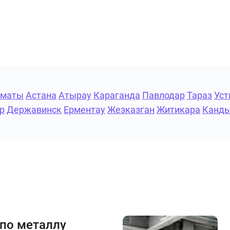
лматы
Астана
Атырау
Караганда
Павлодар
Тараз
Уст
р
Державинск
Ерментау
Жезказган
Житикара
Канд
 по металлу