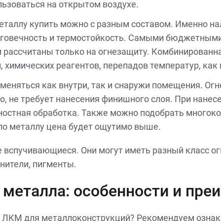
льзоваться на открытом воздухе.
еталлу купить можно с разным составом. Именно н
долговечность и термостойкость. Самыми бюджетны
и рассчитаны только на огнезащиту. Комбинированн
 химических реагентов, перепадов температур, как и
именяться как внутри, так и снаружи помещения. О
ло, не требует нанесения финишного слоя. При нан
ностная обработка. Также можно подобрать многок
по металлу цена будет ощутимо выше.
вспучивающиеся. Они могут иметь разный класс ог
нители, пигменты.
 металла: особенности и пре
е ЛКМ для металлоконструкций? Рекомендуем ознак