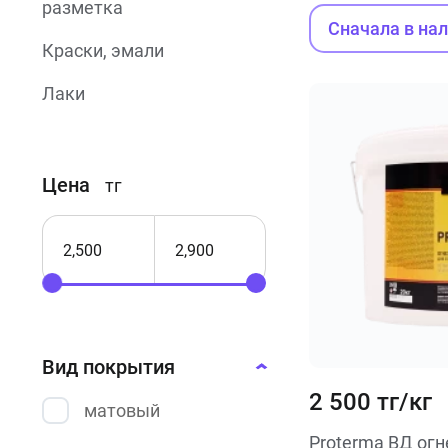
разметка
Сначала в на
Краски, эмали
Лаки
Огнезащитные
краски
Цена
тг
Термостойкие
краски
Порошковые
краски
Фасадные
краски
Вид покрытия
2 500 тг/кг
Резиновые
матовый
краски
Proterma ВД ог