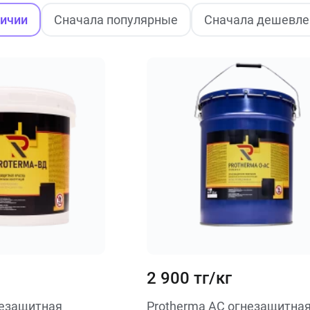
личии
Сначала популярные
Сначала дешевле
2 900 тг/кг
незащитная
Protherma AC огнезащитная