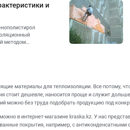
орит, не
рактеристики и
, устойчива к
ействию
именяется для
енополистирол
ли, перекрытий и
золяционный
так и в
ый методом
ельстве. Бывает в
рола. Он широко
рулонов.
тельстве благодаря
гостойкости и
ящие материалы для теплоизоляции. Все потому, чт
я стоит дешевле, наносится проще и служит дольш
ий можно без труда подобрать продукцию под конкр
можно в интернет-магазине kraska.kz. У нас предс
ванные покрытия, например, с антиконденсатными 