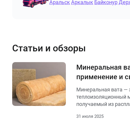
Аральск
Аркалык
Байконур
Дер
Статьи и обзоры
Минеральная ва
применение и с
материала
Минеральная вата — 
теплоизоляционный м
получаемый из распл
стекла или металлур
31 июля 2025
Обладает низкой теп
отличной звукоизоля