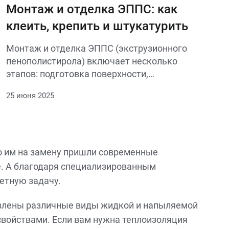
свойствами, не горит, устойчива к
Монтаж и отделка ЭППС: как
высоким температурам и безопасна при
клеить, крепить и штукатурить
правильной установке.
Монтаж и отделка ЭППС (экструзионного
пенополистирола) включает несколько
этапов: подготовка поверхности,
крепление плит, армирование и
25 июня 2025
штукатурка. Ниже пошаговая
инструкция.
о им на замену пришли современные
е. А благодаря специализированным
етную задачу.
тавлены различные виды жидкой и напыляемой
свойствами. Если вам нужна теплоизоляция