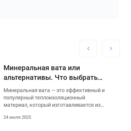
Минеральная вата или
альтернативы. Что выбрать
для разных нужд и объектов
Минеральная вата — это эффективный и
популярный теплоизоляционный
материал, который изготавливается из
расплавов горных пород, стекла или
24 июля 2025
металлургических шлаков. Обладает
хорошими тепло- и звукоизоляционными