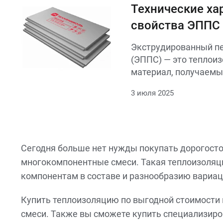
огнестойкостью. Не г
Технические ха
поддерживает горение
свойства ЭППС
деформациям и возд
микроорганизмов. Пр
Экструдированный п
утепления стен, кров
(ЭППС) — это теплои
фасадов как в жилом, 
материал, получаем
промышленном строит
экструзии из полисти
виде матов, плит или 
3 июля 2025
используется в строи
своей прочности, вла
долговечности.
Сегодня больше нет нужды покупать дорогосто
многокомпонентные смеси. Такая теплоизоляци
компонентам в составе и разнообразию вариац
Купить теплоизоляцию по выгодной стоимости 
смеси. Также вы сможете купить специализиро