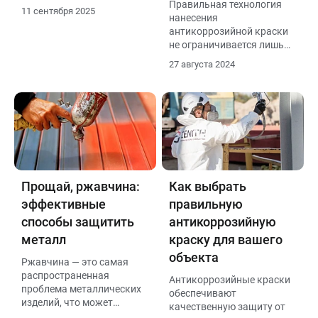
Правильная технология
материалов, которые
11 сентября 2025
нанесения
обеспечивают надежную
антикоррозийной краски
защиту металлических
не ограничивается лишь
поверхностей от коррозии,
подготовкой поверхности
влаги и механических
27 августа 2024
и соблюдением условий
повреждений.
окружающей среды.
Прощай, ржавчина:
Как выбрать
эффективные
правильную
способы защитить
антикоррозийную
металл
краску для вашего
объекта
Ржавчина — это самая
распространенная
Антикоррозийные краски
проблема металлических
обеспечивают
изделий, что может
качественную защиту от
сказаться на качестве и