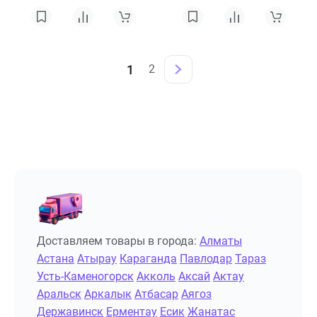
1
2
Доставляем товары в города:
Алматы
Астана
Атырау
Караганда
Павлодар
Тараз
Усть-Каменогорск
Акколь
Аксай
Актау
Аральск
Аркалык
Атбасар
Аягоз
Державинск
Ерментау
Есик
Жанатас