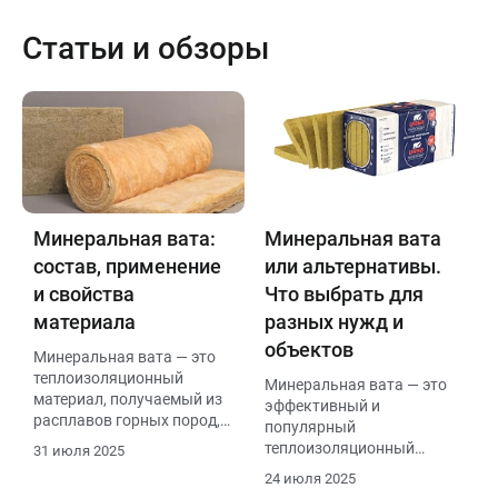
Статьи и обзоры
Минеральная вата:
Минеральная вата
состав, применение
или альтернативы.
и свойства
Что выбрать для
материала
разных нужд и
объектов
Минеральная вата — это
теплоизоляционный
Минеральная вата — это
материал, получаемый из
эффективный и
расплавов горных пород,
популярный
стекла или
теплоизоляционный
31 июля 2025
металлургических шлаков.
материал, который
24 июля 2025
Обладает низкой
изготавливается из