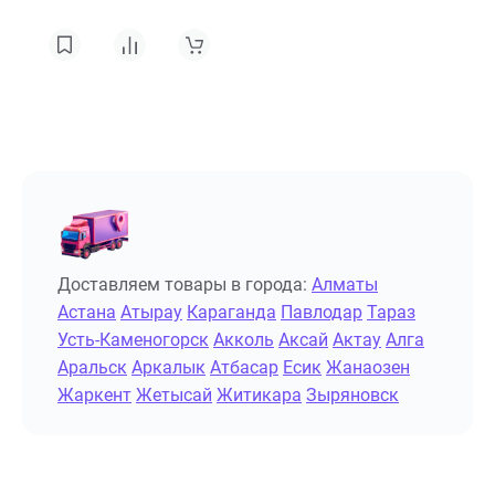
Доставляем товары в города:
Алматы
Астана
Атырау
Караганда
Павлодар
Тараз
Усть-Каменогорск
Акколь
Аксай
Актау
Алга
Аральск
Аркалык
Атбасар
Есик
Жанаозен
Жаркент
Жетысай
Житикара
Зыряновск