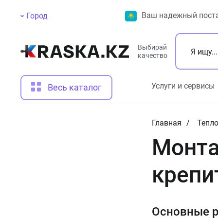
Ваш надежный поста
Город
Выбирай
качество
Услуги и сервисы
Весь каталог
Главная
Тепл
Монта
крепи
Основные р