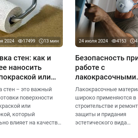
ря 2024
17499
13 мин
24 июля 2024
4153
4
вка стен: как и
Безопасность пр
ее наносить
работе с
покраской или
лакокрасочными
туркой
материалами
а стен – это важный
Лакокрасочные матер
готовки поверхности
широко применяются в
краской или
строительстве и ремонт
кой, который
защиты и придания
ьно влияет на качество
эстетического вида
о результата
поверхностям, однако и