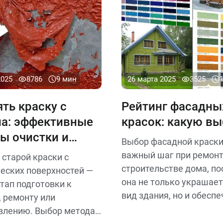
влажность, указанные
производителем.
2025
8786
9 мин
26 марта 2025
3525
ять краску с
Рейтинг фасадны
а: эффективные
красок: какую вы
ы очистки и
Выбор фасадной краски
 средства
важный шаг при ремонт
 старой краски с
строительстве дома, по
еских поверхностей —
она не только украшае
тап подготовки к
вид здания, но и обесп
, ремонту или
его защиту от погодных
влению. Выбор метода
Вот рейтинг основных т