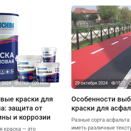
т типа металла,
фасадных красок с осн
слоя краски и условий
критериями выбора
в помещении или на
Ниже представлены
ффективные способы
аски с металла.
 2024
2763
9 мин
29 октября 2024
1517
вые краски для
Особенности выб
а: защита от
краски для асфал
ны и коррозии
Разные сорта асфальта
иметь различные текст
я краска — это