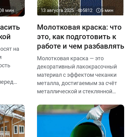
состава и условий.
8 мин
13 августа 2025
5812
5 мин
расить
Молотковая краска: что
кой
это, как подготовить к
работе и чем разбавлять
осят на
и
Молотковая краска — это
ость
декоративный лакокрасочный
материал с эффектом чеканки
перед
металла, достигаемым за счёт
ивают,
металлической и стеклянной
бавляют.
пудры в составе. Обладает
тивного
высокой адгезией, стойкостью к
лоя с
влаге, температурам,
я,
химическим веществам и
и
коррозии.