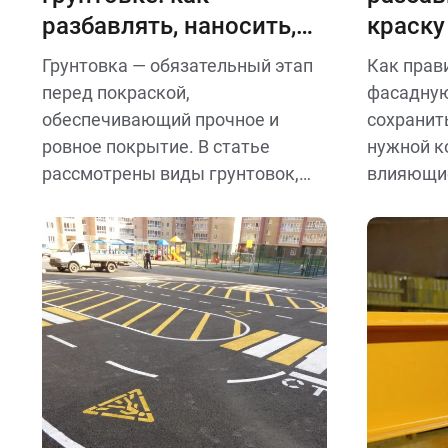
разбавлять, наносить,
краску
рассчитывать расход и
Грунтовка — обязательный этап
Как прав
время высыхания
перед покраской,
фасадную
обеспечивающий прочное и
сохранит
ровное покрытие. В статье
нужной к
рассмотрены виды грунтовок,
влияющие
особенности их применения,
тип основ
способы разбавления и нормы
способ н
расхода.
укрывист