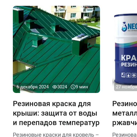
подготовки зависит прочность и
зависит о
внешний вид будущего
толщины 
покрытия.
работы (
улице). 
самые э
снятия кр
6 декабря 2024
3024
9 мин
27 ноября
Резиновая краска для
Резино
крыши: защита от воды
металл
и перепадов температур
ржавчи
Резиновые краски для кровель –
Резинова