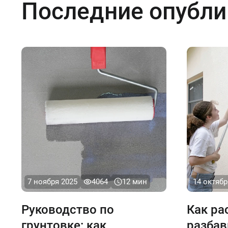
стен и потолка. Для этого
Последние опубли
используйте простую формулу:
площадь = длина × высота для
стен и площадь = длина × ширина
для потолка.
7 ноября 2025
4064
12 мин
14 октябр
Руководство по
Как ра
грунтовке: как
разбав