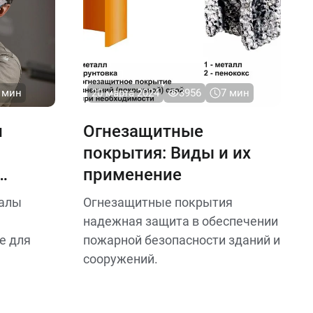
 мин
20 марта 2024
3956
7 мин
и
Огнезащитные
покрытия: Виды и их
применение
иалы
Огнезащитные покрытия
надежная защита в обеспечении
е для
пожарной безопасности зданий и
сооружений.
х состав