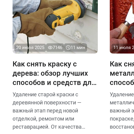
20 июля 2025
7146
11 мин
11 июля 
Как снять краску с
Как сн
дерева: обзор лучших
металл
способов и средств для
способ
очистки
лучшие
Удаление старой краски с
Удаление
деревянной поверхности —
металлич
важный этап перед новой
важный э
отделкой, ремонтом или
покраске
реставрацией. От качества
восстано