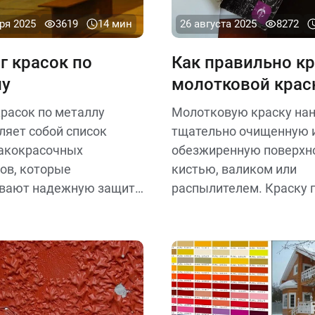
ря 2025
3619
14 мин
26 августа 2025
8272
г красок по
Как правильно к
лу
молотковой крас
красок по металлу
Молотковую краску нан
ляет собой список
тщательно очищенную 
акокрасочных
обезжиренную поверхн
ов, которые
кистью, валиком или
вают надежную защиту
распылителем. Краску 
еских поверхностей от
применением перемеш
, влаги и механических
при необходимости раз
ний.
Для прочного и декора
покрытия делают 2–3 с
интервалами высыхани
соблюдая температуру 