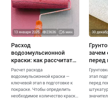
13 января 2025
23636
6 мин
30 декаб
Расход
Грунто
водоэмульсионной
зачем 
краски: как рассчитать
перед 
количество для стен и
штука
Расчет расхода
Грунтовк
потолка
водоэмульсионной краски —
этап под
ключевой этап в подготовке к
перед по
покраске. Чтобы определить
штукатур
необходимое количество краски,
значител
прежде всего, измерьте площадь
конечног