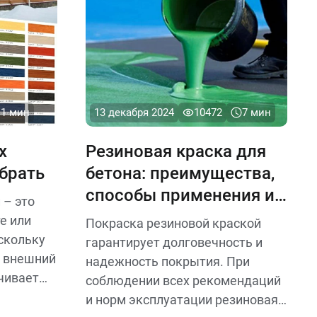
11 мин
13 декабря 2024
10472
7 мин
х
Резиновая краска для
брать
бетона: преимущества,
способы применения и
 – это
секреты долговечности
е или
Покраска резиновой краской
покрытия
скольку
гарантирует долговечность и
т внешний
надежность покрытия. При
ечивает
соблюдении всех рекомендаций
 условий.
и норм эксплуатации резиновая
ипов