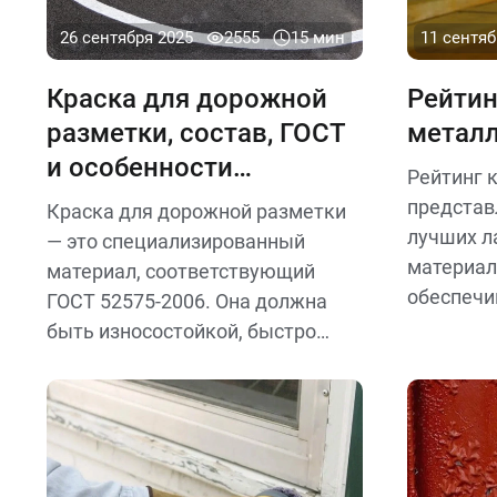
26 сентября 2025
2555
15 мин
11 сентяб
Краска для дорожной
Рейтин
разметки, состав, ГОСТ
метал
и особенности
Рейтинг 
применения
представ
Краска для дорожной разметки
лучших л
— это специализированный
материал
материал, соответствующий
обеспечи
ГОСТ 52575-2006. Она должна
металлич
быть износостойкой, быстро
коррозии
сохнуть, иметь хорошую
поврежде
видимость при любых условиях и
обеспечивать безопасность
движения.