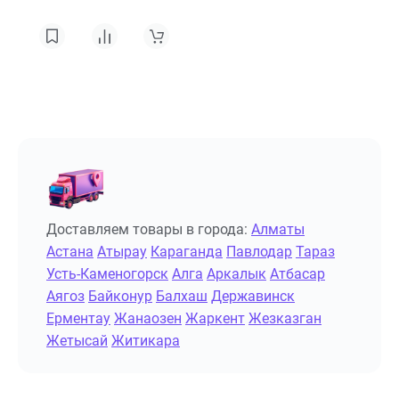
Доставляем товары в города:
Алматы
Астана
Атырау
Караганда
Павлодар
Тараз
Усть-Каменогорск
Алга
Аркалык
Атбасар
Аягоз
Байконур
Балхаш
Державинск
Ерментау
Жанаозен
Жаркент
Жезказган
Жетысай
Житикара