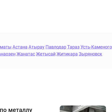
лматы
Астана
Атырау
Павлодар
Тараз
Усть-Каменого
наозен
Жанатас
Жетысай
Житикара
Зыряновск
 по металлу