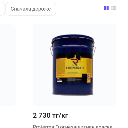
Сначала дороже
2 730 тг/кг
Proterma О огнезащитная краска