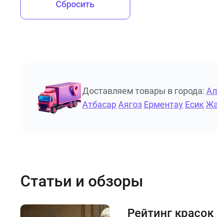
Сбросить
Доставляем товары в города:
А
Атбасар
Аягоз
Ерментау
Есик
Жа
Статьи и обзоры
Рейтинг красок