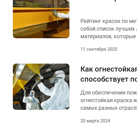
Рейтинг красок по ме
собой список лучших
материалов, которые
надежную защиту ме
11 сентября 2025
поверхностей от корр
механических повреж
Как огнестойка
способствует 
безопасности з
Для обеспечения пож
сооружений
огнестойкая краска и
самых разных отрас
и строительства
20 марта 2024