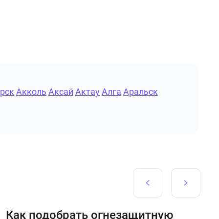
рск
Акколь
Аксай
Актау
Алга
Аральск
Как подобрать огнезащитную