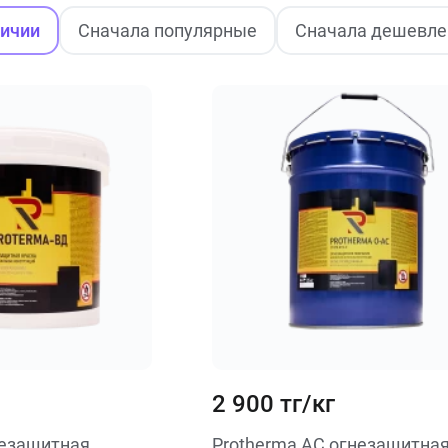
личии
Сначала популярные
Сначала дешевле
2 900 тг/кг
незащитная
Protherma AC огнезащитная