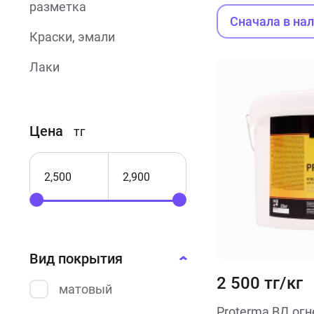
разметка
Сначала в на
Краски, эмали
Лаки
Огнезащитные
краски
Цена
тг
Термостойкие
краски
Порошковые
краски
Фасадные
краски
Вид покрытия
2 500 тг/кг
Резиновые
матовый
краски
Proterma ВД ог