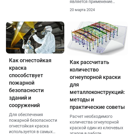
является применение
защиту металлических
специальной огнезащитной
поверхностей от
20 марта 2024
краски.
коррозии, влаги и
механических
повреждений.
Как огнестойкая
Как рассчитать
краска
количество
способствует
огнеупорной краски
пожарной
для
безопасности
металлоконструкций:
зданий и
методы и
сооружений
практические советы
Для обеспечения
Расчет необходимого
пожарной безопасности
количества огнеупорной
огнестойкая краска
краской один из ключевых
используется в самых
этапов в работе.