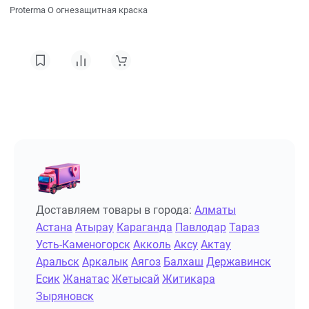
Proterma О огнезащитная краска
Доставляем товары в города:
Алматы
Астана
Атырау
Караганда
Павлодар
Тараз
Усть-Каменогорск
Акколь
Аксу
Актау
Аральск
Аркалык
Аягоз
Балхаш
Державинск
Есик
Жанатас
Жетысай
Житикара
Зыряновск