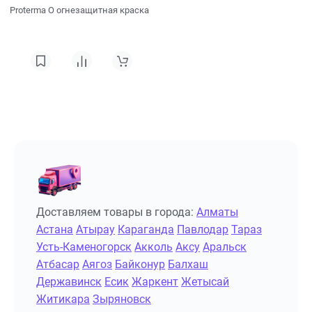
Proterma О огнезащитная краска
Доставляем товары в города:
Алматы
Астана
Атырау
Караганда
Павлодар
Тараз
Усть-Каменогорск
Акколь
Аксу
Аральск
Атбасар
Аягоз
Байконур
Балхаш
Державинск
Есик
Жаркент
Жетысай
Житикара
Зыряновск