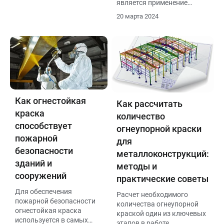
является применение
защиту металлических
специальной огнезащитной
поверхностей от
20 марта 2024
краски.
коррозии, влаги и
механических
повреждений.
Как огнестойкая
Как рассчитать
краска
количество
способствует
огнеупорной краски
пожарной
для
безопасности
металлоконструкций:
зданий и
методы и
сооружений
практические советы
Для обеспечения
Расчет необходимого
пожарной безопасности
количества огнеупорной
огнестойкая краска
краской один из ключевых
используется в самых
этапов в работе.