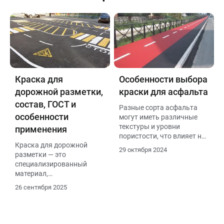
Краска для
Особенности выбора
дорожной разметки,
краски для асфальта
состав, ГОСТ и
Разные сорта асфальта
особенности
могут иметь различные
текстуры и уровни
применения
пористости, что влияет на
Краска для дорожной
адгезию краски. Перед
29 октября 2024
разметки — это
покупкой рекомендуется
специализированный
протестировать состав на
материал,
небольшом участке, чтобы
соответствующий ГОСТ
убедиться в
26 сентября 2025
52575-2006. Она должна
совместимости.
быть износостойкой,
быстро сохнуть, иметь
хорошую видимость при