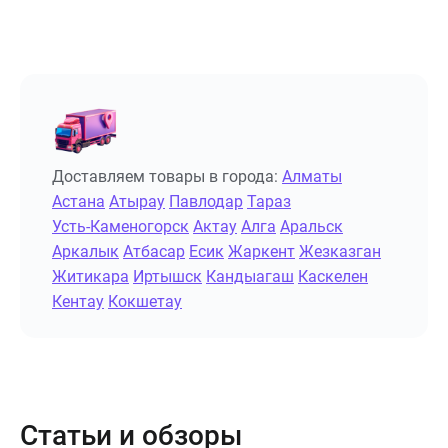
Доставляем товары в города:
Алматы
Астана
Атырау
Павлодар
Тараз
Усть-Каменогорск
Актау
Алга
Аральск
Аркалык
Атбасар
Есик
Жаркент
Жезказган
Житикара
Иртышск
Кандыагаш
Каскелен
Кентау
Кокшетау
Статьи и обзоры