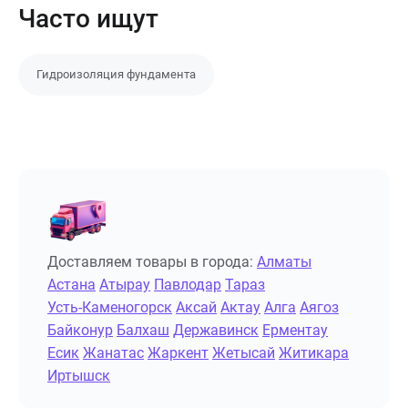
Часто ищут
Гидроизоляция фундамента
Доставляем товары в города:
Алматы
Астана
Атырау
Павлодар
Тараз
Усть-Каменогорск
Аксай
Актау
Алга
Аягоз
Байконур
Балхаш
Державинск
Ерментау
Есик
Жанатас
Жаркент
Жетысай
Житикара
Иртышск