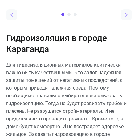
застывает и образует
водонепроницаемостью,
эластичную, бесшовную и
простотой монтажа и
водонепроницаемую
доступной ценой. Ниже —
мембрану.
полный обзор по теме:
состав, виды, ГОСТы и
маркировка рубероида.
Гидроизоляция в городе
Караганда
Для гидроизоляционных материалов критически
важно быть качественными. Это залог надежной
защиты помещений от негативных последствий, к
которым приводит влажная среда. Поэтому
необходимо правильно выбирать и использовать
гидроизоляцию. Тогда не будет развивать грибок и
плесень. Не разрушатся стройматериалы. И не
придется часто проводить ремонты. Кроме того, в
доме будет комфортно. И не пострадает здоровье
жильцов. Заказать гидроизоляцию в городе