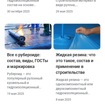
гидроизоляционный
строительный материал в
состав на основе
виде рулона,
нефтяного битума и
изготовленный из
30 октября 2025
29 мая 2025
растворителей.
прочного пластика (чаще
Применяется для
всего полиэтилена
подготовки и защиты
высокой плотности, ПНД)
различных поверхностей
с выпуклым рельефом
(бетон, кирпич, металл,
(бугорками, шипами). Эти
дерево) перед нанесением
бугорки образуют
гидроизоляции.
воздушную прослойку
между мембраной и
поверхностью, к которой
она прилегает.
Все о рубероиде:
Жидкая резина: что
состав, виды, ГОСТы
это такое, состав и
и маркировка
применение в
строительстве
Рубероид — это
популярный рулонный
Жидкая резина — это
кровельный и
однокомпонентный или
гидроизоляционный
двухкомпонентный
материал, широко
гидроизоляционный
19 мая 2025
используемый в
материал, который после
8 мая 2025
строительстве. Он
нанесения на поверхность
обладает