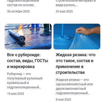
гидроизоляционный
строительный материал в
состав на основе
виде рулона,
нефтяного битума и
изготовленный из
30 октября 2025
29 мая 2025
растворителей.
прочного пластика (чаще
Применяется для
всего полиэтилена
подготовки и защиты
высокой плотности, ПНД)
различных поверхностей
с выпуклым рельефом
(бетон, кирпич, металл,
(бугорками, шипами). Эти
дерево) перед нанесением
бугорки образуют
гидроизоляции.
воздушную прослойку
между мембраной и
поверхностью, к которой
она прилегает.
Все о рубероиде:
Жидкая резина: что
состав, виды, ГОСТы
это такое, состав и
и маркировка
применение в
строительстве
Рубероид — это
популярный рулонный
Жидкая резина — это
кровельный и
однокомпонентный или
гидроизоляционный
двухкомпонентный
материал, широко
гидроизоляционный
19 мая 2025
используемый в
материал, который после
8 мая 2025
строительстве. Он
нанесения на поверхность
обладает