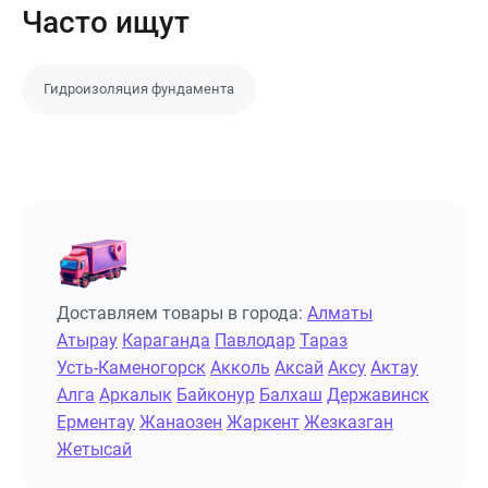
Часто ищут
Гидроизоляция фундамента
Доставляем товары в города:
Алматы
Атырау
Караганда
Павлодар
Тараз
Усть-Каменогорск
Акколь
Аксай
Аксу
Актау
Алга
Аркалык
Байконур
Балхаш
Державинск
Ерментау
Жанаозен
Жаркент
Жезказган
Жетысай