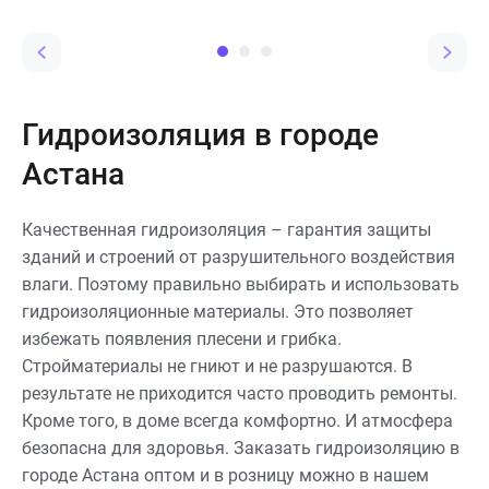
застывает и образует
водонепроницаемостью,
эластичную, бесшовную и
простотой монтажа и
водонепроницаемую
доступной ценой. Ниже —
мембрану.
полный обзор по теме:
состав, виды, ГОСТы и
маркировка рубероида.
Гидроизоляция в городе
Астана
Качественная гидроизоляция – гарантия защиты
зданий и строений от разрушительного воздействия
влаги. Поэтому правильно выбирать и использовать
гидроизоляционные материалы. Это позволяет
избежать появления плесени и грибка.
Стройматериалы не гниют и не разрушаются. В
результате не приходится часто проводить ремонты.
Кроме того, в доме всегда комфортно. И атмосфера
безопасна для здоровья. Заказать гидроизоляцию в
городе Астана оптом и в розницу можно в нашем