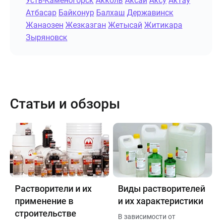
Усть-Каменогорск
Акколь
Аксай
Аксу
Актау
Атбасар
Байконур
Балхаш
Державинск
Жанаозен
Жезказган
Жетысай
Житикара
Зыряновск
Статьи и обзоры
Растворители и их
Виды растворителей
применение в
и их характеристики
строительстве
В зависимости от