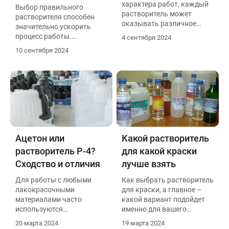
характера работ, каждый
Выбор правильного
растворитель может
растворителя способен
оказывать различное
значительно ускорить
влияние на конечный
процесс работы.
4 сентября 2024
результат.
Например, использование
10 сентября 2024
специализированных
формул для конкретных
задач позволяет
сократить временные
затраты на очистку и
подготовку поверхностей.
Это особенно актуально в
условиях строгих
временных рамок, когда
Ацетон или
Какой растворитель
каждая минута на счету.
растворитель Р-4?
для какой краски
Наличие качественного
растворителя в арсенале
Сходство и отличия
лучше взять
может стать залогом
Для работы с любыми
Как выбрать растворитель
успеха для
лакокрасочными
для краски, а главное –
профессионалов в
материалами часто
какой вариант подойдет
строительной сфере.
используются
именно для вашего
специальные составы,
случая?
20 марта 2024
19 марта 2024
которые упрощают