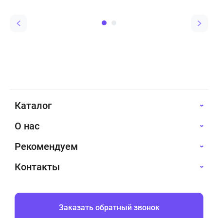
нанесение их на
поверхность, а также
применяются для очистки
рук, например, от краски.
Эти составы известны как
растворители и до
недавнего времени самым
популярным из них
являлся ацетон.
Каталог
О нас
Рекомендуем
Контакты
Заказать обратный звонок