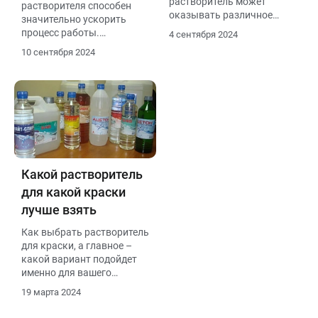
растворитель может
растворителя способен
оказывать различное
значительно ускорить
влияние на конечный
процесс работы.
4 сентября 2024
результат.
Например, использование
10 сентября 2024
специализированных
формул для конкретных
задач позволяет
сократить временные
затраты на очистку и
подготовку поверхностей.
Это особенно актуально в
условиях строгих
временных рамок, когда
Какой растворитель
каждая минута на счету.
для какой краски
Наличие качественного
растворителя в арсенале
лучше взять
может стать залогом
Как выбрать растворитель
успеха для
для краски, а главное –
профессионалов в
какой вариант подойдет
строительной сфере.
именно для вашего
случая?
19 марта 2024