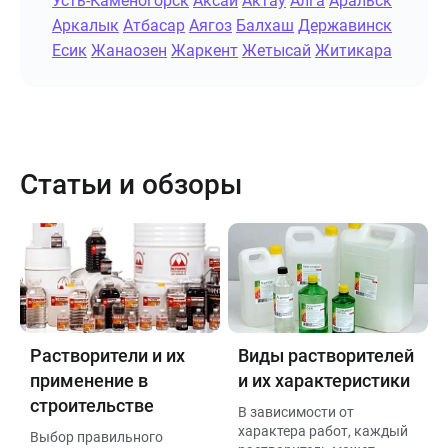
Усть-Каменогорск
Аксай
Актау
Алга
Аральск
Аркалык
Атбасар
Аягоз
Балхаш
Державинск
Есик
Жанаозен
Жаркент
Жетысай
Житикара
Статьи и обзоры
Растворители и их
Виды растворителей
применение в
и их характеристики
строительстве
В зависимости от
характера работ, каждый
Выбор правильного