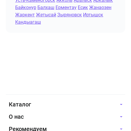
Усть-Каменогорск
Акколь
Аральск
Аркалык
Байконур
Балхаш
Ерментау
Есик
Жанаозен
Жаркент
Жетысай
Зыряновск
Иртышск
Кандыагаш
Каталог
О нас
Рекомендуем