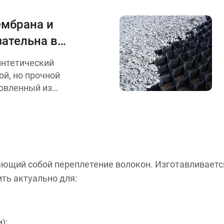
лении склонов,
б, а также в
ембрана и
е.
зательна в
интетический
ой, но прочной
товленный из
LDPE),
Х) или других
ьзуется для
иты строительных
, агрессивных
яющий собой переплетение волокон. Изготавливается
ить актуально для:
);