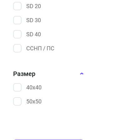
SD 20
SD 30
SD 40
ССНП / ПС
Размер
40х40
50х50