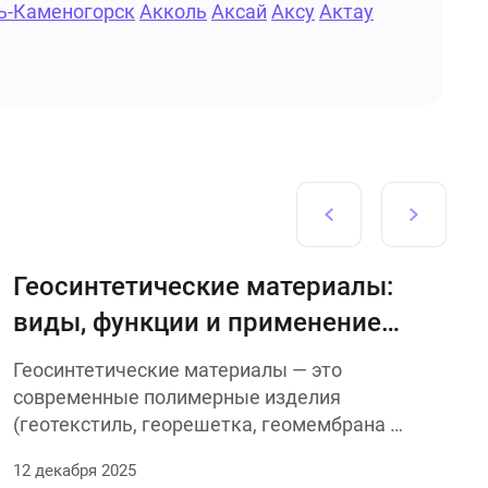
ь-Каменогорск
Акколь
Аксай
Аксу
Актау
Геосинтетические материалы:
виды, функции и применение в
современном строительстве
Геосинтетические материалы — это
современные полимерные изделия
(геотекстиль, георешетка, геомембрана и
др.), которые применяются в
12 декабря 2025
строительстве для армирования,