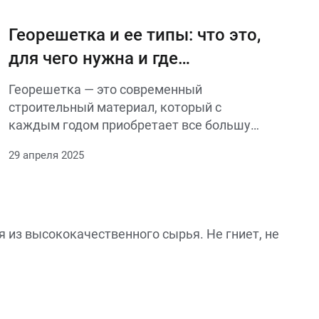
дренажа, фильтрации, разделения
грунтов и гидроизоляции.
Георешетка и ее типы: что это,
для чего нужна и где
применяется
Георешетка — это современный
строительный материал, который с
каждым годом приобретает все большую
популярность в различных отраслях. Этот
29 апреля 2025
уникальный продукт представляет собой
решетчатую конструкцию, обычно
изготовленную из полиэтилена или
полиуретана, и используется для
укрепления грунта, стабилизации
 из высококачественного сырья. Не гниет, не
склонов, а также для улучшения качества
дорожных покрытий.