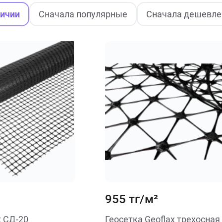
личии
Сначала популярные
Сначала дешевле
955 тг/м²
x СД-20
Геосетка Geoflax трехосная