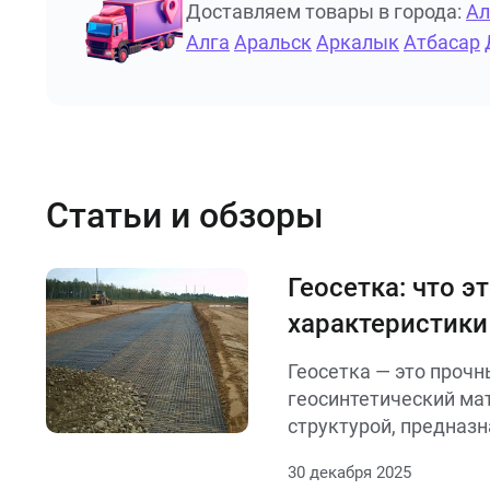
Доставляем товары в города:
А
Алга
Аральск
Аркалык
Атбасар
Статьи и обзоры
Геосетка: что э
характеристики
Геосетка — это прочн
геосинтетический мат
структурой, предназ
армирования и стабил
30 декабря 2025
Она используется в 