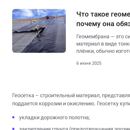
строительстве, укреп
береговых линий, дам
Что такое геом
ландшафтном дизайн
почему она обя
строительстве
Геомембрана — это с
материал в виде тонк
плёнки, обычно изго
полиэтилена (HDPE, L
6 июня 2025
поливинилхлорида (ПВ
полимеров. Она испол
гидроизоляции и защ
конструкций от влаги
жидкостей и газов.
Геосетка – строительный материал, представл
поддается коррозии и окислению. Геосетку куп
укладки дорожного полотна;
закрепления грунта (предотвращения эрозии