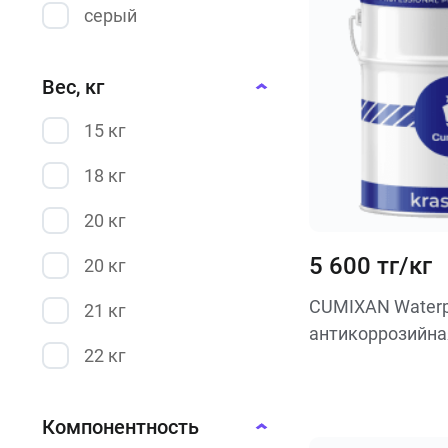
серый
коричневый
Вес, кг
красный
15 кг
оранжевый
18 кг
синий
20 кг
5 600 тг/кг
20 кг
CUMIXAN Waterp
21 кг
антикоррозийна
22 кг
23 кг
Компонентность
25 кг