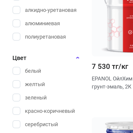
алкидно-уретановая
алюминиевая
полиуретановая
цинковая
Цвет
эпоксидная
7 530 тг/кг
белый
эпоксидно-цинковая
EPANOL ОйлХим
желтый
грунт-эмаль, 2К
зеленый
красно-коричневый
серебристый