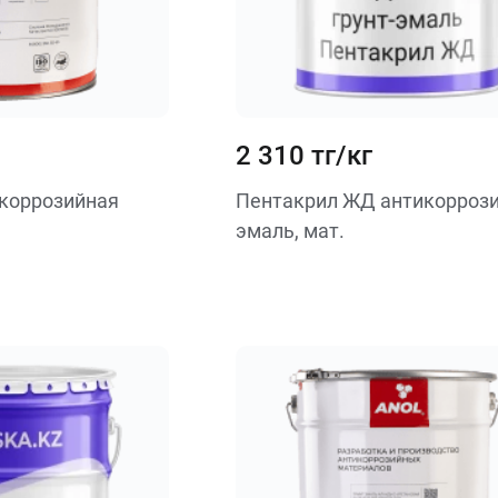
2 310 тг/кг
коррозийная
Пентакрил ЖД антикорроз
эмаль, мат.