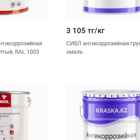
3 105 тг/кг
нтикоррозийная
СИБЛ антикоррозийная гру
лтый, RAL 1003
эмаль