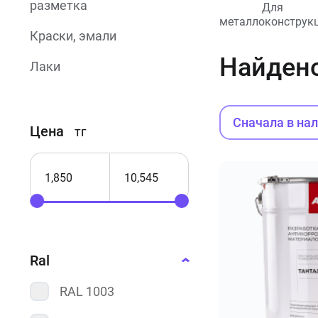
разметка
Для
металлоконструк
Краски, эмали
Найден
Лаки
Огнезащитные
краски
Сначала в на
Цена
тг
Термостойкие
краски
Порошковые
краски
Фасадные
краски
Ral
Резиновые
RAL 1003
краски