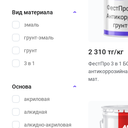
химстойкая
Вид материала
эмаль
грунт-эмаль
грунт
2 310 тг/кг
3 в 1
ФестПро 3 в 1 Б
антикоррозийна
мат.
Основа
акриловая
алкидная
алкидно-акриловая