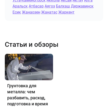
Усть-Каменогорск
Акколь
Аксай
Актау
Алга
Аральск
Атбасар
Аягоз
Балхаш
Державинск
Есик
Жанаозен
Жанатас
Жаркент
Статьи и обзоры
Грунтовка для
металла: чем
разбавить, расход,
подготовка и время