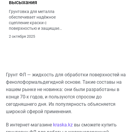
высыхания
Грунтовка для металла
обеспечивает надёжное
сцепление краски с
поверхностью и защищает
от коррозии. Перед
2 октября 2025
нанесением металл
очищают от ржавчины,
старого покрытия и пыли,
обезжиривают
растворителем.
Разбавляют грунт уайт-
спиритом, сольвентом или
Грунт ФЛ — жидкость для обработки поверхностей на
ксилолом (в зависимости
фенолоформальдегидной основе. Такие составы на
от типа), добавляя не
нашем рынке не новинка: они были разработаны в
более 5–10 %. Средний
расход составляет 80–120
конце 70-х годов, и пользуются спросом до
г/м². Время высыхания —
сегодняшнего дня. Их популярность объясняется
от 4 до 24 часов, в
широкой сферой применения.
зависимости от состава и
условий.
В интернет-магазине
kraska.kz
вы сможете купить