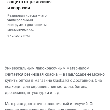
бетонных поверхностей.
защита от ржавчины
и коррозии
Резиновая краска — это
универсальный
инструмент для защиты
металлических
поверхностей, способный
27 ноября 2024
справляться с
различными задачами в
самых разных сферах.
Правильное применение и
соблюдение
технологических
процессов позволят
Универсальным лакокрасочным материалом
добиться максимальной
считается резиновая краска — в Павлодаре ее можно
эффективности и
купить оптом в магазине kraska.kz с доставкой. Она
долговечности защитного
покрытия.
подходит для окрашивания металла, бетона,
древесины, штукатурки и т. д.
Материал достаточно эластичный и текучий. Он
хорошо заполняет как большие трещины, так и