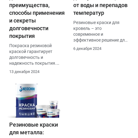
преимущества,
от воды и перепадов
способы применения
температур
и секреты
Резиновые краски для
долговечности
кровель – это
современное и
покрытия
эффективное решение для
Покраска резиновой
защиты крыш от
6 декабря 2024
краской гарантирует
различных внешних
долговечность и
воздействий. Они
надежность покрытия.
обладают отличными
При соблюдении всех
гидроизоляционными
13 декабря 2024
рекомендаций и норм
свойствами, инертны к
эксплуатации резиновая
экстремальным погодным
краска способна
условиям и создают
сохранять свои
эластичные пленки,
эксплуатационные
способные
характеристики на
адаптироваться к любым
протяжении многих лет,
деформациям крыши.
что делает ее не только
практичным, но и
Резиновые краски
экономически выгодным
для металла:
выбором для защиты