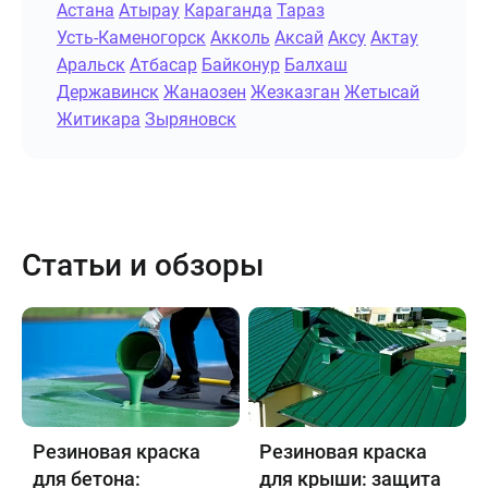
Астана
Атырау
Караганда
Тараз
Усть-Каменогорск
Акколь
Аксай
Аксу
Актау
Аральск
Атбасар
Байконур
Балхаш
Державинск
Жанаозен
Жезказган
Жетысай
Житикара
Зыряновск
Статьи и обзоры
Резиновая краска
Резиновая краска
для бетона:
для крыши: защита