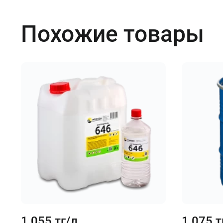
Похожие товары
1 055 тг/л
1 075 т