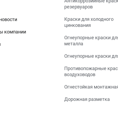
Антикоррозийные краск
резервуаров
Краски для холодного
 новости
цинкования
ы компании
Огнеупорные краски дл
металла
ы
Огнеупорные краски дл
Противопожарные крас
воздуховодов
Огнестойкая монтажная
Дорожная разметка