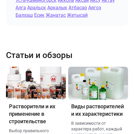
Усть-Каменогорск
Акколь
Аксай
Аксу
Актау
Алга
Аральск
Аркалык
Атбасар
Аягоз
Балхаш
Есик
Жанатас
Жетысай
Статьи и обзоры
Растворители и их
Виды растворителей
применение в
и их характеристики
строительстве
В зависимости от
характера работ, каждый
Выбор правильного