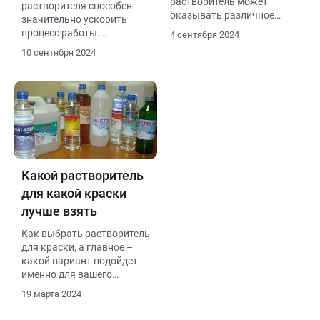
растворитель может
растворителя способен
оказывать различное
значительно ускорить
влияние на конечный
процесс работы.
4 сентября 2024
результат.
Например, использование
10 сентября 2024
специализированных
формул для конкретных
задач позволяет
сократить временные
затраты на очистку и
подготовку поверхностей.
Это особенно актуально в
условиях строгих
временных рамок, когда
Какой растворитель
каждая минута на счету.
для какой краски
Наличие качественного
растворителя в арсенале
лучше взять
может стать залогом
Как выбрать растворитель
успеха для
для краски, а главное –
профессионалов в
какой вариант подойдет
строительной сфере.
именно для вашего
случая?
19 марта 2024