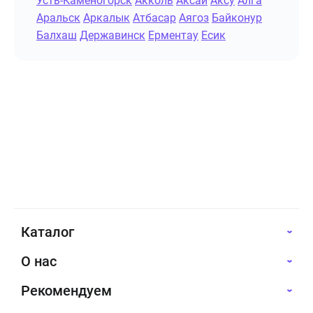
Усть-Каменогорск
Акколь
Аксай
Аксу
Алга
Аральск
Аркалык
Атбасар
Аягоз
Байконур
Балхаш
Державинск
Ерментау
Есик
Каталог
О нас
Рекомендуем