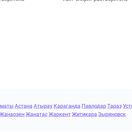
лматы
Астана
Атырау
Караганда
Павлодар
Тараз
Уст
Жанаозен
Жанатас
Жаркент
Житикара
Зыряновск