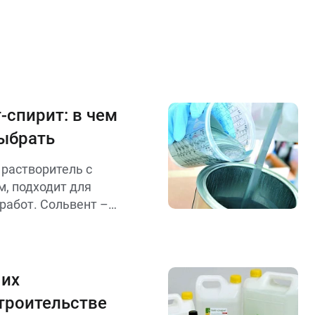
-спирит: в чем
выбрать
 растворитель с
, подходит для
работ. Сольвент –
ссивный,
ых красок и
 Выбор зависит от
рит – для лёгких
 их
я сложных.
троительстве