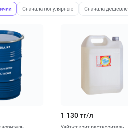
личии
Сначала популярные
Сначала дешевле
1 130 тг/л
творитель
Уайт-спирит растворитель