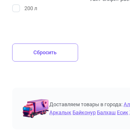
200 л
Сбросить
Доставляем товары в города:
А
Аркалык
Байконур
Балхаш
Есик