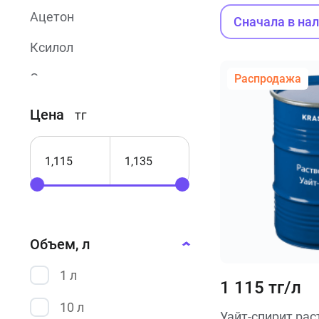
Ацетон
Сначала в на
Ксилол
Ортоксилол
Распродажа
Р-4
Цена
тг
Р-5А
Сольвент
Уайт-спирит
Объем, л
1 л
1 115 тг/л
10 л
Уайт-спирит рас