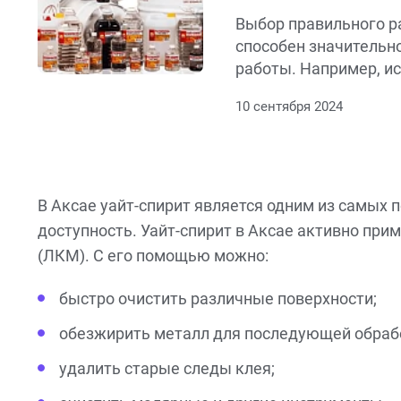
Выбор правильного р
способен значительно
работы. Например, и
специализированных
10 сентября 2024
конкретных задач по
временные затраты н
подготовку поверхнос
актуально в условиях
рамок, когда каждая 
В Аксае уайт-спирит является одним из самых 
Наличие качественно
доступность. Уайт-спирит в Аксае активно при
арсенале может стат
(ЛКМ). С его помощью можно:
для профессионалов 
сфере.
быстро очистить различные поверхности;
обезжирить металл для последующей обрабо
удалить старые следы клея;