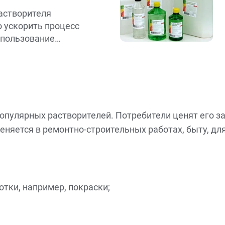
астворителя
 ускорить процесс
спользование
 формул для
зволяет сократить
а очистку и
тей. Это особенно
 строгих временных
минута на счету.
популярных растворителей. Потребители ценят его з
го растворителя в
меняется в ремонтно-строительных работах, быту, д
ь залогом успеха
в строительной
тки, например, покраски;