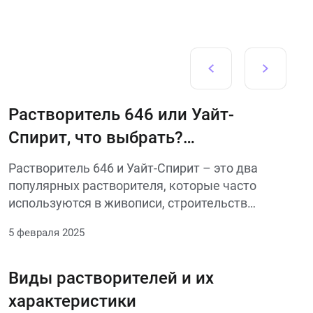
Растворитель 646 или Уайт-
Спирит, что выбрать?
Разбираем отличия и
Растворитель 646 и Уайт-Спирит – это два
применение
популярных растворителя, которые часто
используются в живописи, строительстве
и ремонте. Но какой из них выбрать для
5 февраля 2025
конкретной задачи?
Виды растворителей и их
характеристики