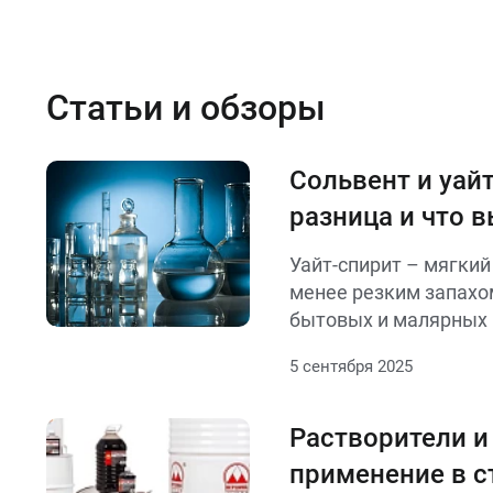
Статьи и обзоры
Сольвент и уайт
разница и что 
Уайт-спирит – мягкий
менее резким запахом
бытовых и малярных 
более сильный и агре
5 сентября 2025
эффективен для густ
промышленных задач.
назначения: уайт-спи
Растворители и
работ, сольвент – дл
применение в с