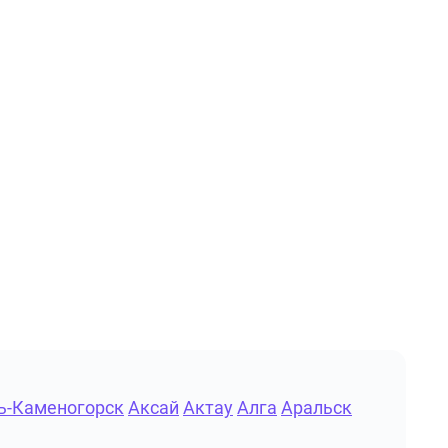
ь-Каменогорск
Аксай
Актау
Алга
Аральск