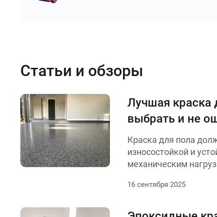
Статьи и обзоры
Лучшая краска д
выбрать и не о
Краска для пола дол
износостойкой и усто
механическим нагруз
учитывают материал 
16 сентября 2025
дерево), условия экс
(влажность, проходим
высыхания и безопасн
Эпоксидные кр