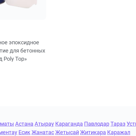
ое эпоксидное
тие для бетонных
 Poly Top»
лматы
Астана
Атырау
Караганда
Павлодар
Тараз
Уст
ментау
Есик
Жанатас
Жетысай
Житикара
Каражал