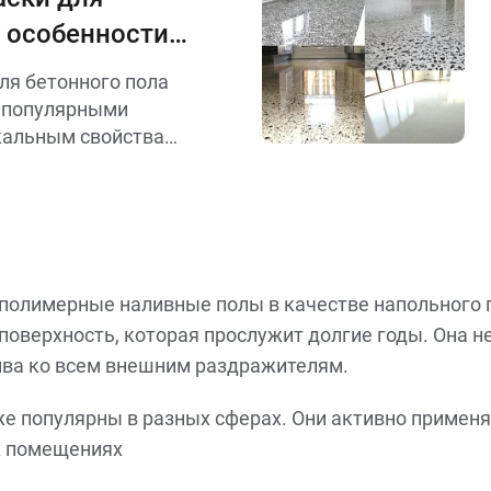
: особенности
ля бетонного пола
е популярными
кальным свойствам
еств.
олимерные наливные полы в качестве напольного п
оверхность, которая прослужит долгие годы. Она не
ива ко всем внешним раздражителям.
е популярны в разных сферах. Они активно применяю
х помещениях