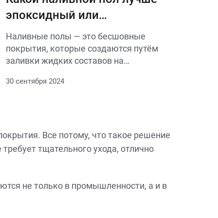
идеальный результат.
эпоксидный или
полиуретановый
Наливные полы — это бесшовные
покрытия, которые создаются путём
заливки жидких составов на
подготовленную поверхность. Это
30 сентября 2024
современное и популярное решение для
создания прочных и долговечных
покрытий как в промышленных, так и в
жилых помещениях
окрытия. Все потому, что такое решение
 требует тщательного ухода, отлично
тся не только в промышленности, а и в