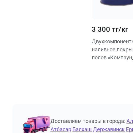
3 300 тг/кг
Двухкомпонентн
наливное покры
полов «Компаунд
Доставляем товары в города:
А
Атбасар
Балхаш
Державинск
Ер