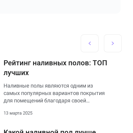
Рейтинг наливных полов: ТОП
лучших
Наливные полы являются одним из
самых популярных вариантов покрытия
для помещений благодаря своей
долговечности, эстетичности и простоте
13 марта 2025
ухода. В этом обзоре мы рассмотрим
топ-5 лучших материалов и технологий
наливных полов, которые обеспечат вам
Какой наливной пол лучше