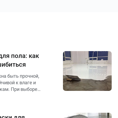
ля пола: как
шибиться
жна быть прочной,
йчивой к влаге и
кам. При выборе
основания (бетон,
плуатации
ость), скорость
ость состава.
аски для