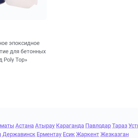
ое эпоксидное
тие для бетонных
 Poly Top»
лматы
Астана
Атырау
Караганда
Павлодар
Тараз
Уст
ш
Державинск
Ерментау
Есик
Жаркент
Жезказган