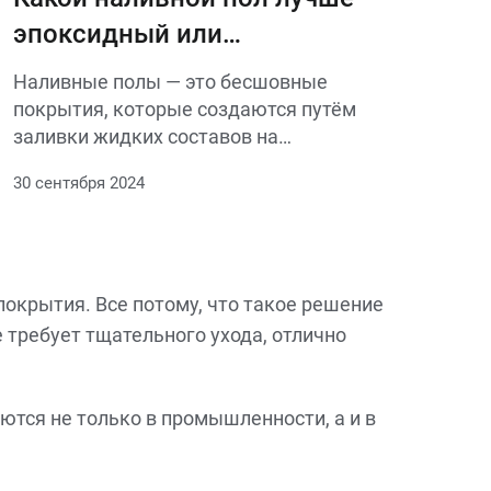
идеальный результат.
эпоксидный или
полиуретановый
Наливные полы — это бесшовные
покрытия, которые создаются путём
заливки жидких составов на
подготовленную поверхность. Это
30 сентября 2024
современное и популярное решение для
создания прочных и долговечных
покрытий как в промышленных, так и в
жилых помещениях
окрытия. Все потому, что такое решение
 требует тщательного ухода, отлично
тся не только в промышленности, а и в