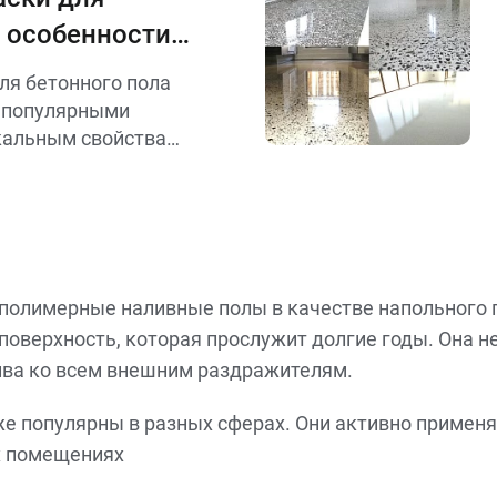
: особенности
ля бетонного пола
е популярными
кальным свойствам
еств.
олимерные наливные полы в качестве напольного п
оверхность, которая прослужит долгие годы. Она не
ива ко всем внешним раздражителям.
е популярны в разных сферах. Они активно применяю
х помещениях