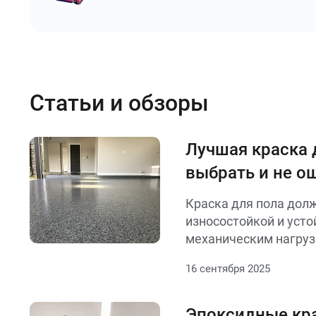
Статьи и обзоры
Лучшая краска д
выбрать и не о
Краска для пола дол
износостойкой и усто
механическим нагруз
учитывают материал 
16 сентября 2025
дерево), условия экс
(влажность, проходим
высыхания и безопасн
Эпоксидные кр