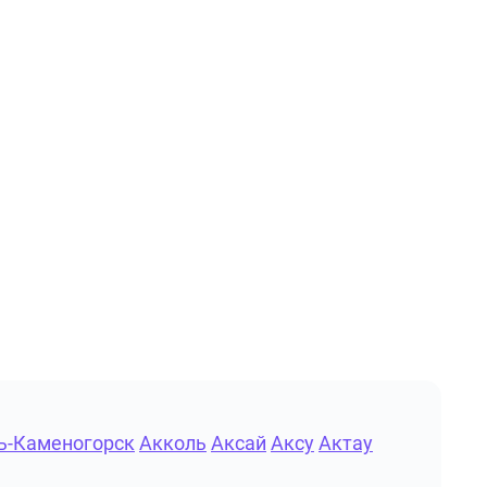
ь-Каменогорск
Акколь
Аксай
Аксу
Актау