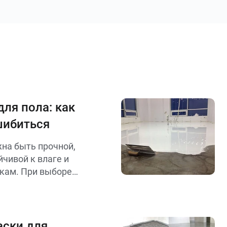
ля пола: как
шибиться
жна быть прочной,
йчивой к влаге и
кам. При выборе
основания (бетон,
плуатации
ость), скорость
ость состава.
аски для