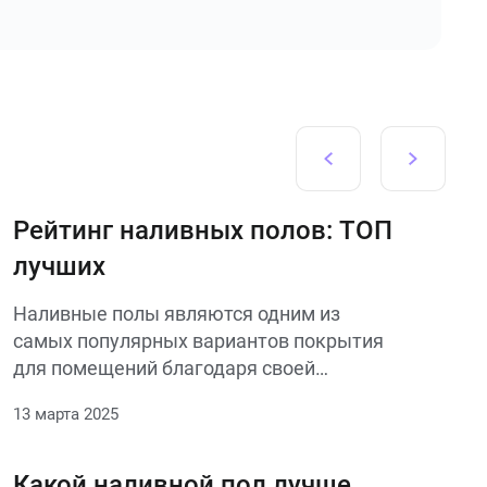
Рейтинг наливных полов: ТОП
лучших
Наливные полы являются одним из
самых популярных вариантов покрытия
для помещений благодаря своей
долговечности, эстетичности и простоте
13 марта 2025
ухода. В этом обзоре мы рассмотрим
топ-5 лучших материалов и технологий
наливных полов, которые обеспечат вам
Какой наливной пол лучше