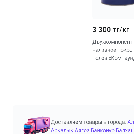
3 300 тг/кг
Двухкомпонентн
наливное покры
полов «Компаунд
Доставляем товары в города:
А
Аркалык
Аягоз
Байконур
Балха