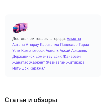
Доставляем товары в города:
Алматы
Астана
Атырау
Караганда
Павлодар
Тараз
Усть-Каменогорск
Акколь
Аксай
Аркалык
Державинск
Ерментау
Есик
Жанаозен
Жанатас
Жаркент
Жезказган
Житикара
Иртышск
Каражал
Статьи и обзоры