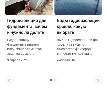
воздействием влаги и
гидроизоляции.
имеет несколько важных
функций:
Гидроизоляция для
Виды гидроизоляции
фундамента: зачем
кровли: какую
и нужно ли делать
выбрать
Гидроизоляция
Выбор гидроизоляции для
фундамента является
кровли зависит от
ключевым элементом
множества факторов,
защиты дома от
включая тип крыши,
проникновения влаги и
климатические условия
9 апреля 2025
4 апреля 2025
воды, что обеспечивает
региона, бюджет и
долговечность
требования к
конструкции и комфорт
долговечности и
проживания. Вот
экологичности
основные причины, по
материалов. Вот основные
которым гидроизоляция
виды гидроизоляции
необходима:
кровли и рекомендации по
их выбору: