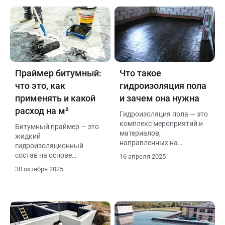
Праймер битумный:
Что такое
что это, как
гидроизоляция пола
применять и какой
и зачем она нужна
расход на м²
Гидроизоляция пола — это
комплекс мероприятий и
Битумный праймер — это
материалов,
жидкий
направленных на
гидроизоляционный
предотвращение
состав на основе
16 апреля 2025
проникновения воды или
нефтяного битума и
30 октября 2025
влаги в основание здания
растворителей.
через полы. Она является
Применяется для
ключевым элементом
подготовки и защиты
защиты строительных
различных поверхностей
конструкций от
(бетон, кирпич, металл,
разрушения под
дерево) перед нанесением