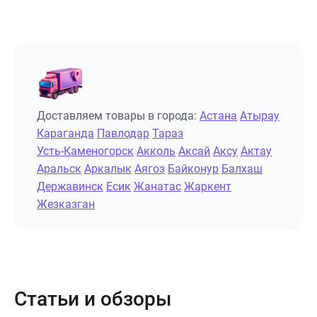
Доставляем товары в города:
Астана
Атырау
Караганда
Павлодар
Тараз
Усть-Каменогорск
Акколь
Аксай
Аксу
Актау
Аральск
Аркалык
Аягоз
Байконур
Балхаш
Державинск
Есик
Жанатас
Жаркент
Жезказган
Статьи и обзоры