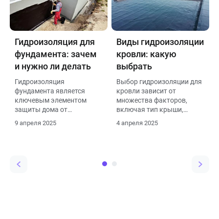
воздействием влаги и
гидроизоляции.
имеет несколько важных
функций:
Гидроизоляция для
Виды гидроизоляции
фундамента: зачем
кровли: какую
и нужно ли делать
выбрать
Гидроизоляция
Выбор гидроизоляции для
фундамента является
кровли зависит от
ключевым элементом
множества факторов,
защиты дома от
включая тип крыши,
проникновения влаги и
климатические условия
9 апреля 2025
4 апреля 2025
воды, что обеспечивает
региона, бюджет и
долговечность
требования к
конструкции и комфорт
долговечности и
проживания. Вот
экологичности
основные причины, по
материалов. Вот основные
которым гидроизоляция
виды гидроизоляции
необходима:
кровли и рекомендации по
их выбору: