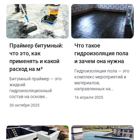
Праймер битумный:
Что такое
что это, как
гидроизоляция пола
применять и какой
и зачем она нужна
расход на м²
Гидроизоляция пола — это
комплекс мероприятий и
Битумный праймер — это
материалов,
жидкий
направленных на
гидроизоляционный
предотвращение
состав на основе
16 апреля 2025
проникновения воды или
нефтяного битума и
30 октября 2025
влаги в основание здания
растворителей.
через полы. Она является
Применяется для
ключевым элементом
подготовки и защиты
защиты строительных
различных поверхностей
конструкций от
(бетон, кирпич, металл,
разрушения под
дерево) перед нанесением