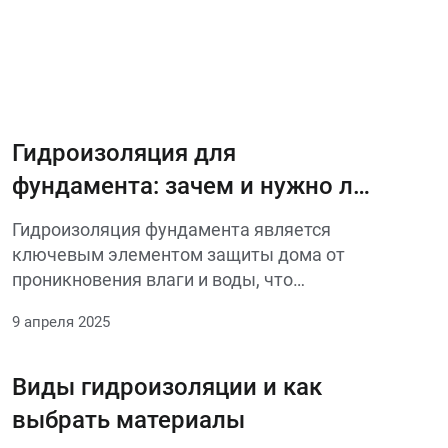
Гидроизоляция для
фундамента: зачем и нужно ли
делать
Гидроизоляция фундамента является
ключевым элементом защиты дома от
проникновения влаги и воды, что
обеспечивает долговечность
9 апреля 2025
конструкции и комфорт проживания. Вот
основные причины, по которым
гидроизоляция необходима:
Виды гидроизоляции и как
выбрать материалы