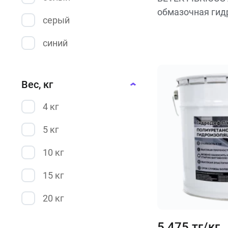
обмазочная гид
серый
синий
Вес, кг
4 кг
5 кг
10 кг
15 кг
20 кг
5 475 тг/кг