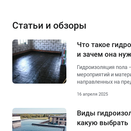
Статьи и обзоры
Что такое гидр
и зачем она ну
Гидроизоляция пола 
мероприятий и матер
направленных на пр
проникновения воды и
16 апреля 2025
основание здания чер
является ключевым 
строительных констр
Виды гидроизол
разрушения под возд
какую выбрать
имеет несколько важ