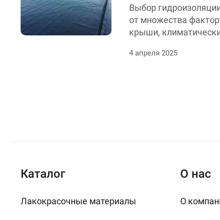
Выбор гидроизоляции
от множества фактор
крыши, климатически
бюджет и требования
4 апреля 2025
экологичности матер
виды гидроизоляции 
рекомендации по их 
Каталог
О нас
Лакокрасочные материалы
О компан