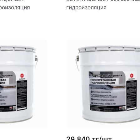
роизоляция
гидроизоляция
29 840 тг/шт