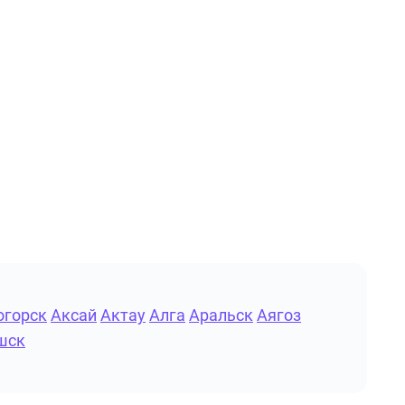
огорск
Аксай
Актау
Алга
Аральск
Аягоз
шск