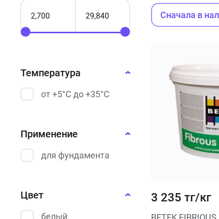
Сначала в на
Температура
от +5°С до +35°С
Применение
для фундамента
Цвет
3 235 тг/кг
белый
BETEK FIBRIOUS