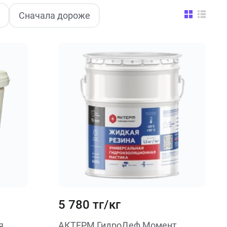
Сначала дороже
5 780 тг/кг
я
АКТЕРМ ГидроДеф Момент