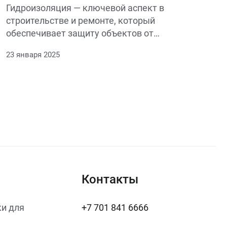
Гидроизоляция — ключевой аспект в
строительстве и ремонте, который
обеспечивает защиту объектов от
воздействия воды и влаги. Существует
23 января 2025
несколько видов гидроизоляции, каждый
из которых имеет свои уникальные
особенности и преимущества. Основные
группы включают рулонные, жидкие и
мембранные материалы.
Контакты
и для
+7 701 841 6666