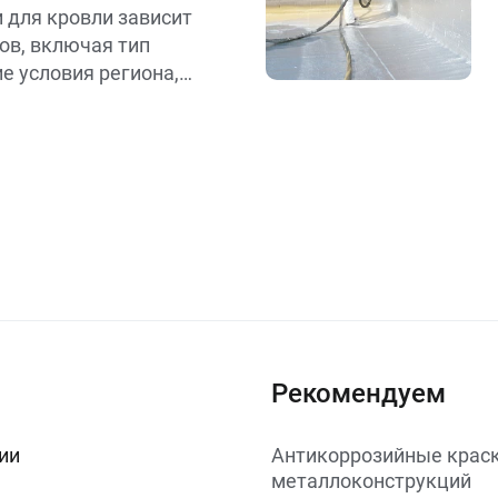
 для кровли зависит
ов, включая тип
е условия региона,
 к долговечности и
иалов. Вот основные
кровли и
выбору:
Рекомендуем
ии
Антикоррозийные краск
металлоконструкций