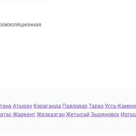
идроизоляционная
тана
Атырау
Караганда
Павлодар
Тараз
Усть-Камен
атас
Жаркент
Жезказган
Жетысай
Зыряновск
Ирты