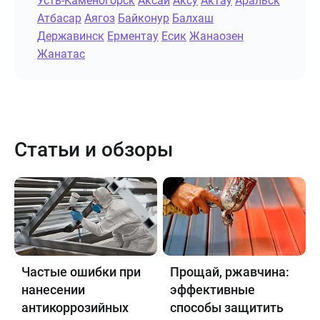
Усть-Каменогорск
Аксай
Аксу
Актау
Аральск
Атбасар
Аягоз
Байконур
Балхаш
Державинск
Ерментау
Есик
Жанаозен
Жанатас
Статьи и обзоры
Частые ошибки при
Прощай, ржавчина:
нанесении
эффективные
антикоррозийных
способы защитить