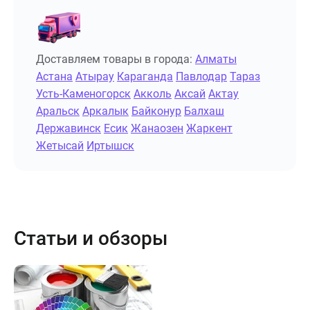
Доставляем товары в города:
Алматы
Астана
Атырау
Караганда
Павлодар
Тараз
Усть-Каменогорск
Акколь
Аксай
Актау
Аральск
Аркалык
Байконур
Балхаш
Державинск
Есик
Жанаозен
Жаркент
Жетысай
Иртышск
Статьи и обзоры