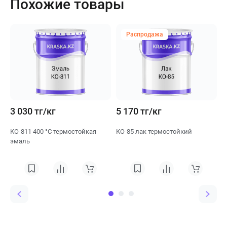
Похожие товары
Распродажа
3 030 тг/кг
5 170 тг/кг
2
КО-811 400 °C термостойкая
КО-85 лак термостойкий
К
эмаль
э