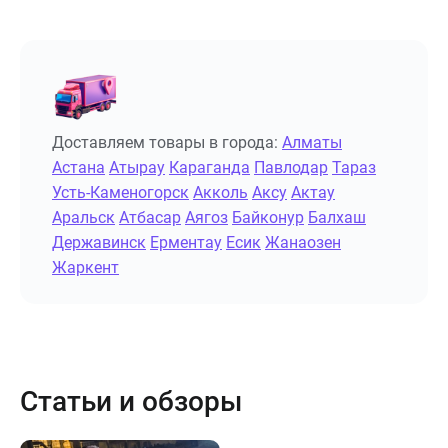
Доставляем товары в города:
Алматы
Астана
Атырау
Караганда
Павлодар
Тараз
Усть-Каменогорск
Акколь
Аксу
Актау
Аральск
Атбасар
Аягоз
Байконур
Балхаш
Державинск
Ерментау
Есик
Жанаозен
Жаркент
Статьи и обзоры