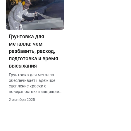
Грунтовка для
металла: чем
разбавить, расход,
подготовка и время
высыхания
Грунтовка для металла
обеспечивает надёжное
сцепление краски с
поверхностью и защищает
от коррозии. Перед
2 октября 2025
нанесением металл
очищают от ржавчины,
старого покрытия и пыли,
обезжиривают
растворителем.
Разбавляют грунт уайт-