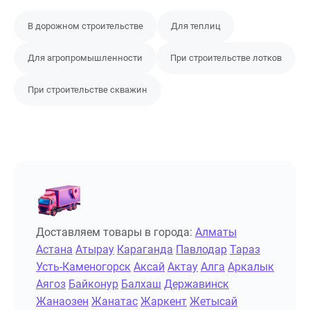
В дорожном строительстве
Для теплиц
Для агропромышленности
При строительстве лотков
При строительстве скважин
Доставляем товары в города:
Алматы
Астана
Атырау
Караганда
Павлодар
Тараз
Усть-Каменогорск
Аксай
Актау
Алга
Аркалык
Аягоз
Байконур
Балхаш
Державинск
Жанаозен
Жанатас
Жаркент
Жетысай