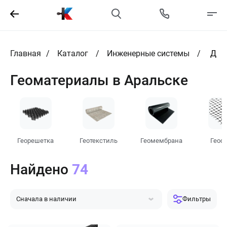
Главная
Каталог
Инженерные системы
Дре
Геоматериалы в Аральске
Георешетка
Геотекстиль
Геомембрана
Геос
Найдено
74
Сначала в наличии
Фильтры
Сначала популярные
Сначала дешевле
Сначала дороже