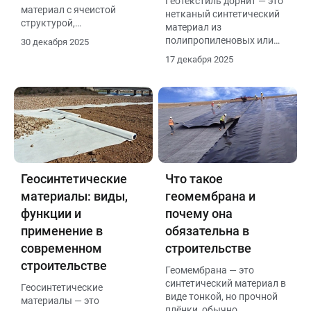
Геотекстиль дорнит — это
материал с ячеистой
нетканый синтетический
структурой,
материал из
предназначенный для
полипропиленовых или
30 декабря 2025
армирования и
полиэфирных мононитей,
17 декабря 2025
стабилизации грунтов.
отличающийся высокой
Она используется в
прочностью,
дорожном строительстве,
эластичностью и
укреплении склонов,
водопроницаемостью. Он
береговых линий, дамб, а
устойчив к нагрузкам,
также в ландшафтном
перепадам температур,
дизайне.
влаге и агрессивным
средам, не подвержен
гниению и разложению
Геосинтетические
Что такое
материалы: виды,
геомембрана и
функции и
почему она
применение в
обязательна в
современном
строительстве
строительстве
Геомембрана — это
синтетический материал в
Геосинтетические
виде тонкой, но прочной
материалы — это
плёнки, обычно