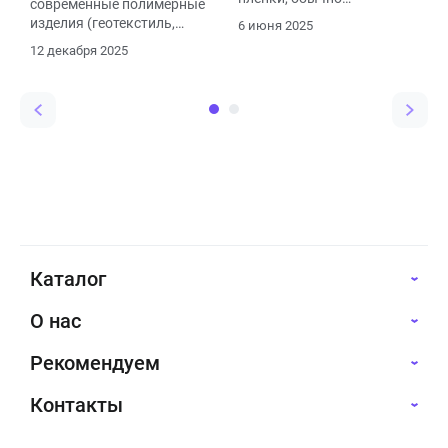
современные полимерные
изготовленный из
изделия (геотекстиль,
6 июня 2025
полиэтилена (HDPE,
георешетка, геомембрана
12 декабря 2025
LLDPE), поливинилхлорида
и др.), которые
(ПВХ) или других
применяются в
полимеров. Она
строительстве для
используется для
армирования, дренажа,
гидроизоляции и защиты
фильтрации, разделения
строительных
грунтов и гидроизоляции.
конструкций от влаги,
агрессивных жидкостей и
газов.
Каталог
О нас
Рекомендуем
Контакты