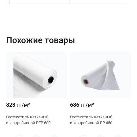
Похожие товары
828 тг/м²
686 тг/м²
4
Геотекстиль нетканый
Геотекстиль нетканый
Г
иглопробивной PEP 600
иглопробивной PP 450
и