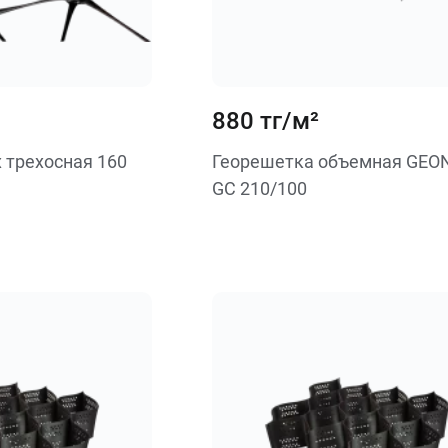
880 тг/м²
x трехосная 160
Георешетка объемная GEO
GC 210/100