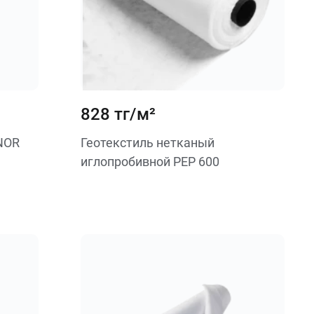
828 тг/м²
NOR
Геотекстиль нетканый
иглопробивной PEP 600