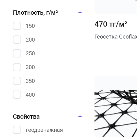
геоткань
Плотность, г/м²
470 тг/м²
150
Геосетка Geofla
200
250
300
350
400
450
Свойства
500
геодренажная
600