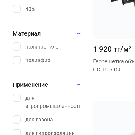
укрывная
40%
фильтрующая
Материал
полипропилен
1 920 тг/м²
полиэфир
Георешетка об
GC 160/150
Применение
для
агропромышленности
для газона
для гидроизоляции