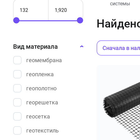
системы
Найден
Вид материала
Сначала в на
геомембрана
геопленка
геополотно
георешетка
геосетка
геотекстиль