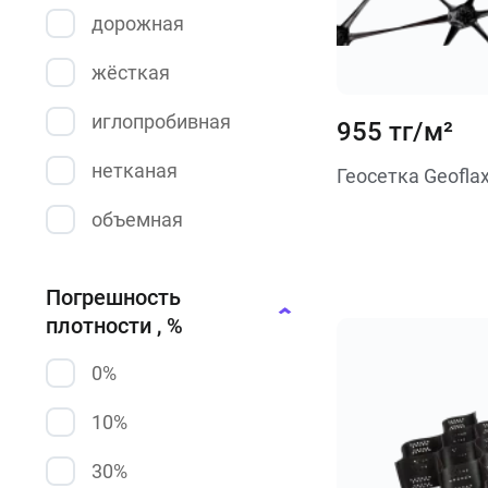
дорожная
жёсткая
иглопробивная
955 тг/м²
нетканая
Геосетка Geofla
объемная
плоская
Погрешность
полимерная
плотности , %
полипропиленовая
0%
полиэфирная
10%
рулонная
30%