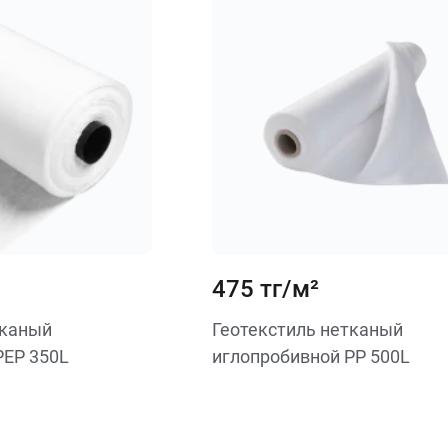
475 тг/м²
тканый
Геотекстиль нетканый
PEP 350L
иглопробивной PP 500L