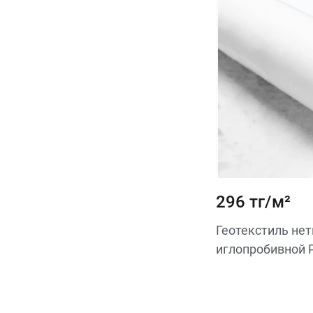
под брусчатку
под фундамент
под щебень
при строительстве
лотков
при строительстве
скважин
296 тг/м²
Геотекстиль не
иглопробивной 