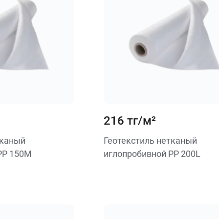
216 тг/м²
тканый
Геотекстиль нетканый
PP 150M
иглопробивной PP 200L