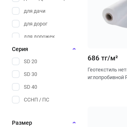
для дачи
для дорог
для дорожек
Серия
для дорожного
строительства
686 тг/м²
SD 20
для дренажа
Геотекстиль не
SD 30
иглопробивной 
для ландшафта
SD 40
для огорода
ССНП / ПС
для откосов
для парковки
Размер