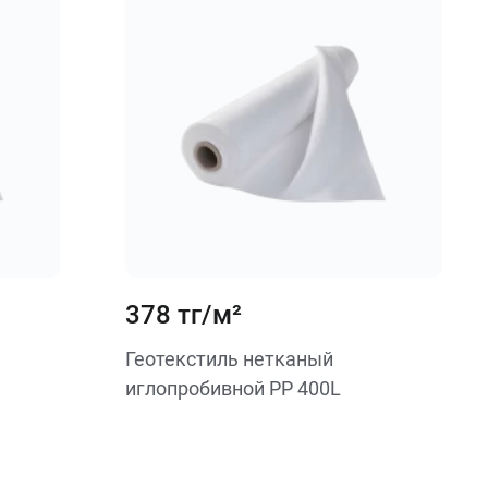
378 тг/м²
Геотекстиль нетканый
иглопробивной PP 400L