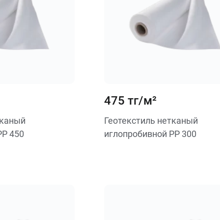
475 тг/м²
тканый
Геотекстиль нетканый
PP 450
иглопробивной PP 300