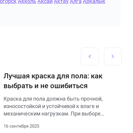
огорск
Акколь
Аксай
Актау
Алга
Аркалык
Лучшая краска для пола: как
выбрать и не ошибиться
Краска для пола должна быть прочной,
износостойкой и устойчивой к влаге и
механическим нагрузкам. При выборе
учитывают материал основания (бетон,
16 сентября 2025
дерево), условия эксплуатации