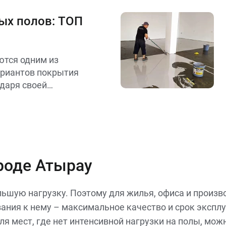
еси помогут
ат и купить ровно
ых полов: ТОП
колько нужно.
тся одним из
риантов покрытия
даря своей
ичности и простоте
 мы рассмотрим
лов и технологий
орые обеспечат вам
.
роде Атырау
ьшую нагрузку. Поэтому для жилья, офиса и произ
ания к нему – максимальное качество и срок эксплу
ля мест, где нет интенсивной нагрузки на полы, мо