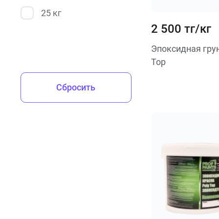
25 кг
2 500 тг/кг
Эпоксидная грун
Top
Сбросить