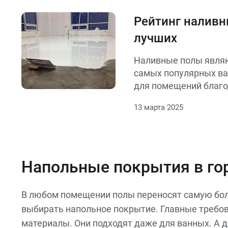
советы по выбору см
избежать лишних затр
Рейтинг наливн
столько материала, с
лучших
Наливные полы являю
самых популярных ва
для помещений благо
долговечности, эстет
13 марта 2025
ухода. В этом обзоре
топ-5 лучших материа
наливных полов, кот
идеальный результат
Напольные покрытия в го
В любом помещении полы переносят самую бол
выбирать напольное покрытие. Главные требов
материалы. Они подходят даже для ванных. А д