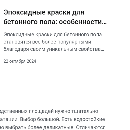
(влажность, проходимость), скорость
высыхания и безопасность состава.
Эпоксидные краски для
бетонного пола: особенности
применения
Эпоксидные краски для бетонного пола
становятся всё более популярными
благодаря своим уникальным свойствам
и множеству преимуществ.
22 октября 2024
водственных площадей нужно тщательно
атации. Выбор большой. Есть водостойкие
жно выбрать более деликатные. Отличаются