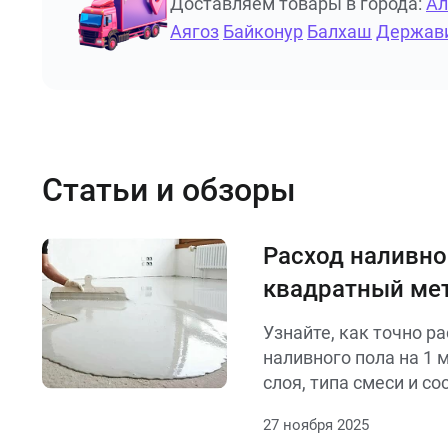
Доставляем товары в города:
А
Аягоз
Байконур
Балхаш
Держав
Статьи и обзоры
Расход наливно
квадратный ме
Узнайте, как точно р
наливного пола на 1 
слоя, типа смеси и со
Простые формулы, т
27 ноября 2025
расчётов для разных