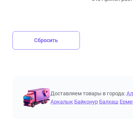
Сбросить
Доставляем товары в города:
А
Аркалык
Байконур
Балхаш
Ерме