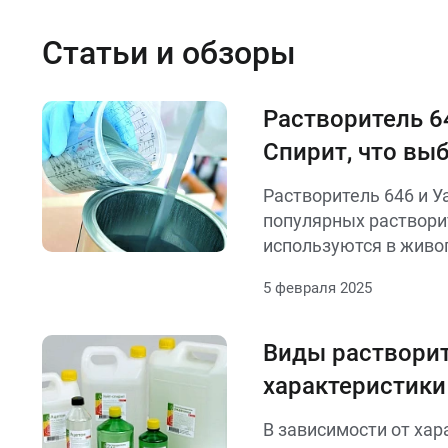
Статьи и обзоры
Растворитель 6
Спирит, что вы
Разбираем отли
Растворитель 646 и У
применение
популярных раствори
используются в живоп
и ремонте. Но какой 
5 февраля 2025
конкретной задачи?
Виды растворит
характеристики
В зависимости от хар