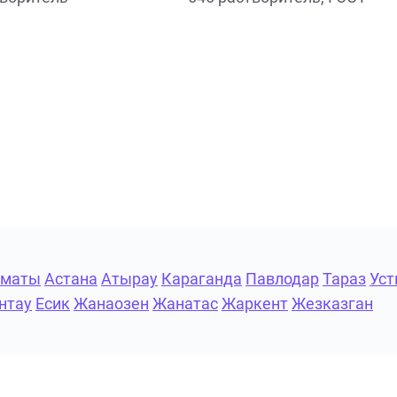
лматы
Астана
Атырау
Караганда
Павлодар
Тараз
Уст
нтау
Есик
Жанаозен
Жанатас
Жаркент
Жезказган