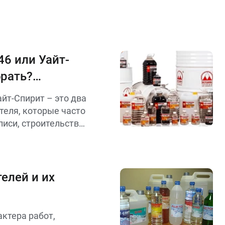
46 или Уайт-
брать?
чия и
айт-Спирит – это два
теля, которые часто
иси, строительстве
из них выбрать для
елей и их
актера работ,