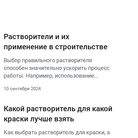
Растворители и их
применение в строительстве
Выбор правильного растворителя
способен значительно ускорить процесс
работы. Например, использование
специализированных формул для
10 сентября 2024
конкретных задач позволяет сократить
временные затраты на очистку и
подготовку поверхностей. Это особенно
Какой растворитель для какой
актуально в условиях строгих временных
краски лучше взять
рамок, когда каждая минута на счету.
Наличие качественного растворителя в
Как выбрать растворитель для краски, а
арсенале может стать залогом успеха