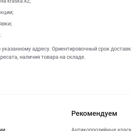
а kraska.kz;
кции;
явки;
.
о указанному адресу. Ориентировочный срок доставк
ресата, наличия товара на складе.
Рекомендуем
ии
Антикоррозийные краск