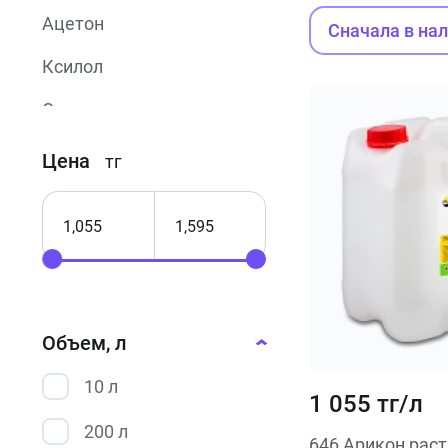
Ацетон
Сначала в на
Ксилол
Ортоксилол
Р-4
Цена
тг
Р-5А
Сольвент
Уайт-спирит
Объем, л
10 л
1 055 тг/л
200 л
646 Арикон рас