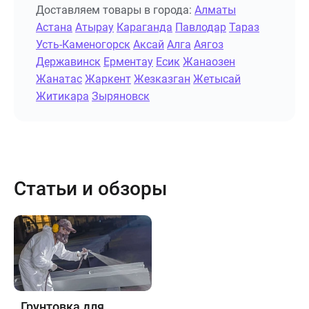
Доставляем товары в города:
Алматы
Астана
Атырау
Караганда
Павлодар
Тараз
Усть-Каменогорск
Аксай
Алга
Аягоз
Державинск
Ерментау
Есик
Жанаозен
Жанатас
Жаркент
Жезказган
Жетысай
Житикара
Зыряновск
Статьи и обзоры
Грунтовка для