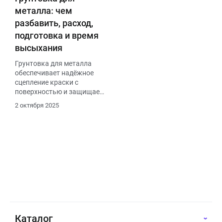
металла: чем
разбавить, расход,
подготовка и время
высыхания
Грунтовка для металла
обеспечивает надёжное
сцепление краски с
поверхностью и защищает
от коррозии. Перед
2 октября 2025
нанесением металл
очищают от ржавчины,
старого покрытия и пыли,
обезжиривают
растворителем.
Разбавляют грунт уайт-
спиритом, сольвентом или
ксилолом (в зависимости
от типа), добавляя не
более 5–10 %. Средний
расход составляет 80–120
г/м². Время высыхания —
Каталог