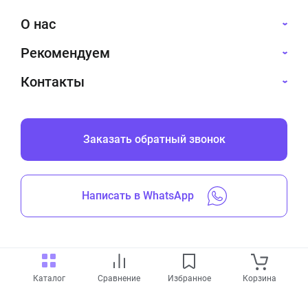
от 4 до 24 часов, в
зависимости от состава и
О нас
условий.
Рекомендуем
Контакты
Заказать обратный звонок
Написать в WhatsApp
Все права защищены © 2019-2026
Каталог
Сравнение
Избранное
Корзина