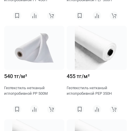
540 тг/м²
455 тг/м²
Геотекстиль нетканый
Геотекстиль нетканый
иглопробивной PP 500M
иглопробивной PEP 350H