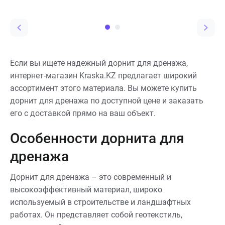
отраслях. Этот
полиэтилена (HDPE,
уникальный продукт
LLDPE), поливинилхлорида
представляет собой
(ПВХ) или других
решетчатую конструкцию,
полимеров. Она
обычно изготовленную из
используется для
полиэтилена или
гидроизоляции и защиты
полиуретана, и
строительных
Если вы ищете надежный дорнит для дренажа,
используется для
конструкций от влаги,
интернет-магазин Kraska.KZ предлагает широкий
укрепления грунта,
агрессивных жидкостей и
стабилизации склонов, а
ассортимент этого материала. Вы можете купить
газов.
также для улучшения
дорнит для дренажа по доступной цене и заказать
качества дорожных
его с доставкой прямо на ваш объект.
покрытий.
Особенности дорнита для
дренажа
Дорнит для дренажа – это современный и
высокоэффективный материал, широко
используемый в строительстве и ландшафтных
работах. Он представляет собой геотекстиль,