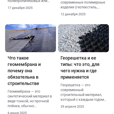
полипропиленовых или
современные полимерные
полиэфирных мононитей,
изделия (геотекстиль,
17 декабря 2025
отличающийся высокой
георешетка, геомембрана
12 декабря 2025
прочностью,
и др.), которые
эластичностью и
применяются в
водопроницаемостью. Он
строительстве для
устойчив к нагрузкам,
армирования, дренажа,
перепадам температур,
фильтрации, разделения
влаге и агрессивным
грунтов и гидроизоляции.
средам, не подвержен
гниению и разложению
Что такое
Георешетка и ее
геомембрана и
типы: что это, для
почему она
чего нужна и где
обязательна в
применяется
строительстве
Георешетка — это
современный
Геомембрана — это
строительный материал,
синтетический материал в
который с каждым годом
виде тонкой, но прочной
приобретает все большую
плёнки, обычно
29 апреля 2025
популярность в различных
изготовленный из
6 июня 2025