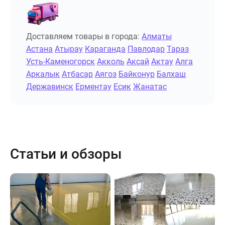
Доставляем товары в города:
Алматы
Астана
Атырау
Караганда
Павлодар
Тараз
Усть-Каменогорск
Акколь
Аксай
Актау
Алга
Аркалык
Атбасар
Аягоз
Байконур
Балхаш
Державинск
Ерментау
Есик
Жанатас
Статьи и обзоры