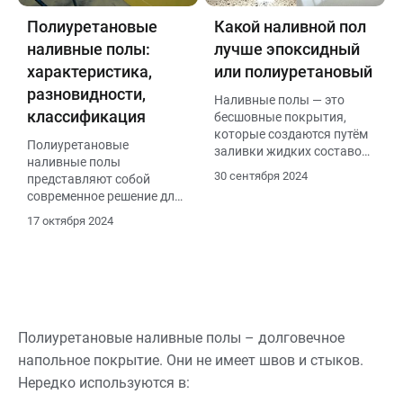
Полиуретановые
Какой наливной пол
наливные полы:
лучше эпоксидный
характеристика,
или полиуретановый
разновидности,
Наливные полы — это
классификация
бесшовные покрытия,
которые создаются путём
Полиуретановые
заливки жидких составов
наливные полы
на подготовленную
30 сентября 2024
представляют собой
поверхность. Это
современное решение для
современное и популярное
создания прочных и
решение для создания
17 октября 2024
долговечных покрытий в
прочных и долговечных
различных сферах, от
покрытий как в
жилых помещений до
промышленных, так и в
промышленных объектов.
жилых помещениях
Полиуретановые наливные полы – долговечное
напольное покрытие. Они не имеет швов и стыков.
Нередко используются в: