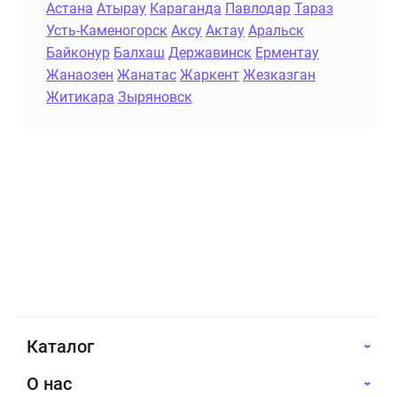
Астана
Атырау
Караганда
Павлодар
Тараз
Усть-Каменогорск
Аксу
Актау
Аральск
Байконур
Балхаш
Державинск
Ерментау
Жанаозен
Жанатас
Жаркент
Жезказган
Житикара
Зыряновск
Каталог
О нас