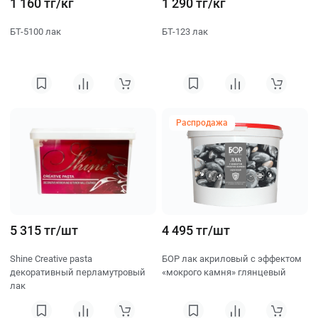
1 160 тг/кг
1 290 тг/кг
БТ-5100 лак
БТ-123 лак
Распродажа
5 315 тг/шт
4 495 тг/шт
Shine Creative pasta
БОР лак акриловый с эффектом
декоративный перламутровый
«мокрого камня» глянцевый
лак