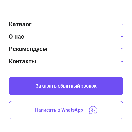
валиком. Убедитесь, что
вы выбрали подходящий
инструмент для
конкретного типа краски,
Каталог
чтобы избежать потери
качества покрытия и
О нас
увеличить его
долговечность.
Рекомендуем
Контакты
Заказать обратный звонок
Написать в WhatsApp