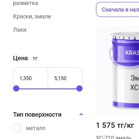
разметка
Сначала в на
Краски, эмали
Лаки
Огнезащитные
краски
Цена
тг
Термостойкие
краски
Порошковые
краски
Фасадные
краски
Тип поверхности
1 575 тг/кг
Резиновые
металл
краски
ХС-710 эмаль