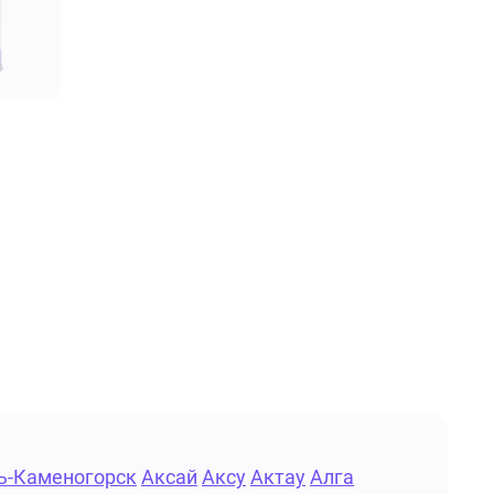
ь-Каменогорск
Аксай
Аксу
Актау
Алга