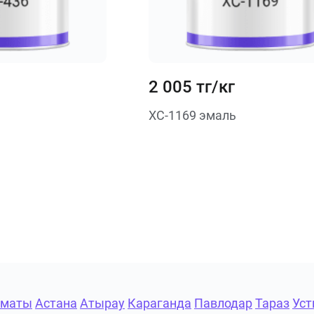
2 005 тг/кг
ХС-1169 эмаль
лматы
Астана
Атырау
Караганда
Павлодар
Тараз
Уст