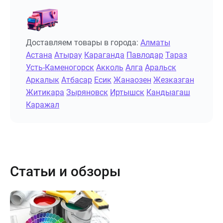
Доставляем товары в города:
Алматы
Астана
Атырау
Караганда
Павлодар
Тараз
Усть-Каменогорск
Акколь
Алга
Аральск
Аркалык
Атбасар
Есик
Жанаозен
Жезказган
Житикара
Зыряновск
Иртышск
Кандыагаш
Каражал
Статьи и обзоры