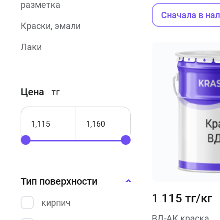
разметка
Сначала в на
Краски, эмали
Лаки
Огнезащитные
краски
Цена
тг
Термостойкие
краски
Порошковые
краски
Фасадные
краски
Тип поверхности
1 115 тг/кг
Резиновые
кирпич
краски
ВД-АК краска