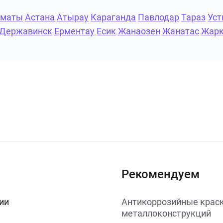
лматы
Астана
Атырау
Караганда
Павлодар
Тараз
Уст
Державинск
Ерментау
Есик
Жанаозен
Жанатас
Жарк
Рекомендуем
ии
Антикоррозийные краск
металлоконструкций