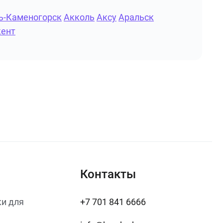
ь-Каменогорск
Акколь
Аксу
Аральск
ент
Контакты
и для
+7 701 841 6666