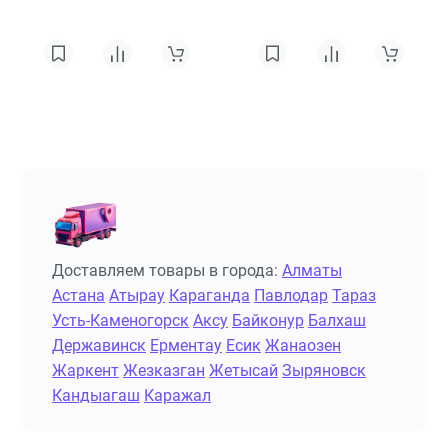
Доставляем товары в города:
Алматы
Астана
Атырау
Караганда
Павлодар
Тараз
Усть-Каменогорск
Аксу
Байконур
Балхаш
Державинск
Ерментау
Есик
Жанаозен
Жаркент
Жезказган
Жетысай
Зыряновск
Кандыагаш
Каражал